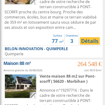
cadre de votre recherche de
1
terrain constructible à PONT-
SCORFF proche du centre bourg. Proche des
commerces, écoles, bus et mairie ce terrain viabilisé
de 359 m² en lotissement saura vous séduire de par
ses atouts et son exposition entre cam...
Surface
Chambres
77
3
Détails
2
m
BELON INNOVATION - QUIMPERLE
Quimperle
264 548 €
Maison 88 m²
Annonce gratuite du 05/08/2026.
soit 3010 €/m²
Vente maison 88 m2
sur
Pont-
scorff
( 56620 - Morbihan )
Annonce n°19297716 : Dans le
cadre de votre recherche de
1
terrain constructible à PONT-