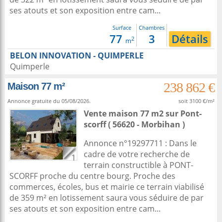
ses atouts et son exposition entre cam...
Surface
Chambres
77
3
Détails
2
m
BELON INNOVATION - QUIMPERLE
Quimperle
238 862 €
Maison 77 m²
Annonce gratuite du 05/08/2026.
soit 3100 €/m²
Vente maison 77 m2
sur
Pont-
scorff
( 56620 - Morbihan )
Annonce n°19297711 : Dans le
cadre de votre recherche de
1
terrain constructible à PONT-
SCORFF proche du centre bourg. Proche des
commerces, écoles, bus et mairie ce terrain viabilisé
de 359 m² en lotissement saura vous séduire de par
ses atouts et son exposition entre cam...