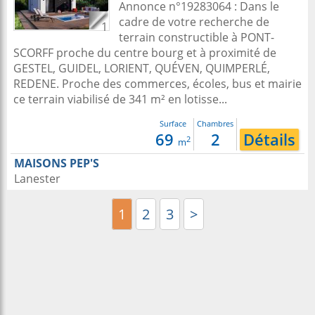
Annonce n°19283064 : Dans le
cadre de votre recherche de
1
terrain constructible à PONT-
SCORFF proche du centre bourg et à proximité de
GESTEL, GUIDEL, LORIENT, QUÉVEN, QUIMPERLÉ,
REDENE. Proche des commerces, écoles, bus et mairie
ce terrain viabilisé de 341 m² en lotisse...
Surface
Chambres
69
2
Détails
2
m
MAISONS PEP'S
Lanester
1
2
3
>