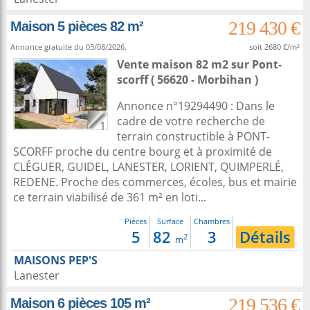
219 430 €
Maison 5 pièces 82 m²
Annonce gratuite du 03/08/2026.
soit 2680 €/m²
Vente maison 82 m2
sur
Pont-
scorff
( 56620 - Morbihan )
Annonce n°19294490 : Dans le
cadre de votre recherche de
1
terrain constructible à PONT-
SCORFF proche du centre bourg et à proximité de
CLÉGUER, GUIDEL, LANESTER, LORIENT, QUIMPERLÉ,
REDENE. Proche des commerces, écoles, bus et mairie
ce terrain viabilisé de 361 m² en loti...
Pièces
Surface
Chambres
5
82
3
Détails
2
m
MAISONS PEP'S
Lanester
219 536 €
Maison 6 pièces 105 m²