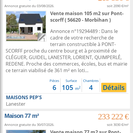
Annonce gratuite du 03/08/2026.
soit 2090 €/m²
Vente maison 105 m2
sur
Pont-
scorff
( 56620 - Morbihan )
Annonce n°19294489 : Dans le
cadre de votre recherche de
1
terrain constructible à PONT-
SCORFF proche du centre bourg et à proximité de
CLÉGUER, GUIDEL, LANESTER, LORIENT, QUIMPERLÉ,
REDENE. Proche des commerces, écoles, bus et mairie
ce terrain viabilisé de 361 m² en loti...
Pièces
Surface
Chambres
6
105
4
Détails
2
m
MAISONS PEP'S
Lanester
233 222 €
Maison 77 m²
Annonce gratuite du 30/07/2026.
soit 3030 €/m²
Vente maison 77 m2
sur
Pont-