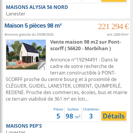
MAISONS ALYSIA 56 NORD
Lanester
221 294 €
Maison 5 pièces 98 m²
Annonce gratuite du 03/08/2026.
soit 2260 €/m²
Vente maison 98 m2
sur
Pont-
scorff
( 56620 - Morbihan )
Annonce n°19294491 : Dans le
cadre de votre recherche de
1
terrain constructible à PONT-
SCORFF proche du centre bourg et à proximité de
CLÉGUER, GUIDEL, LANESTER, LORIENT, QUIMPERLÉ,
REDENE. Proche des commerces, écoles, bus et mairie
ce terrain viabilisé de 361 m² en loti...
Pièces
Surface
Chambres
5
98
3
Détails
2
m
MAISONS PEP'S
Lanester