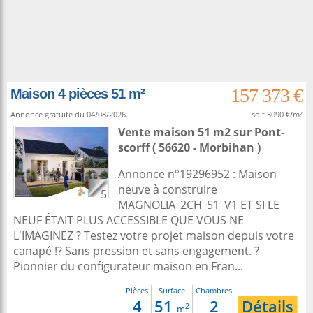
157 373 €
Maison 4 pièces 51 m²
Annonce gratuite du 04/08/2026.
soit 3090 €/m²
Vente maison 51 m2
sur
Pont-
scorff
( 56620 - Morbihan )
Annonce n°19296952 : Maison
neuve à construire
5
MAGNOLIA_2CH_51_V1 ET SI LE
NEUF ÉTAIT PLUS ACCESSIBLE QUE VOUS NE
L'IMAGINEZ ? Testez votre projet maison depuis votre
canapé !? Sans pression et sans engagement. ?
Pionnier du configurateur maison en Fran...
Pièces
Surface
Chambres
4
51
2
Détails
2
m