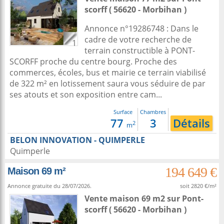
scorff
( 56620 - Morbihan )
Annonce n°19286748 : Dans le
cadre de votre recherche de
1
terrain constructible à PONT-
SCORFF proche du centre bourg. Proche des
commerces, écoles, bus et mairie ce terrain viabilisé
de 322 m² en lotissement saura vous séduire de par
ses atouts et son exposition entre cam...
Surface
Chambres
77
3
Détails
2
m
BELON INNOVATION - QUIMPERLE
Quimperle
194 649 €
Maison 69 m²
Annonce gratuite du 28/07/2026.
soit 2820 €/m²
Vente maison 69 m2
sur
Pont-
scorff
( 56620 - Morbihan )