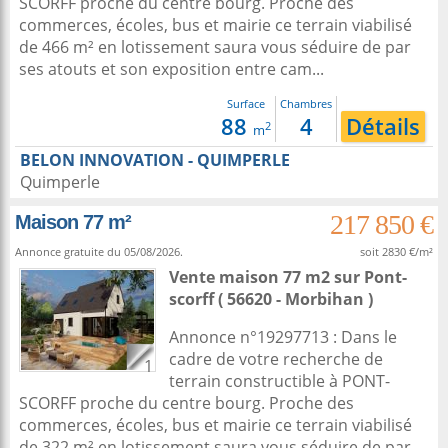
SCORFF proche du centre bourg. Proche des
commerces, écoles, bus et mairie ce terrain viabilisé
de 466 m² en lotissement saura vous séduire de par
ses atouts et son exposition entre cam...
Surface
Chambres
88
4
Détails
2
m
BELON INNOVATION - QUIMPERLE
Quimperle
217 850 €
Maison 77 m²
Annonce gratuite du 05/08/2026.
soit 2830 €/m²
Vente maison 77 m2
sur
Pont-
scorff
( 56620 - Morbihan )
Annonce n°19297713 : Dans le
cadre de votre recherche de
1
terrain constructible à PONT-
SCORFF proche du centre bourg. Proche des
commerces, écoles, bus et mairie ce terrain viabilisé
de 322 m² en lotissement saura vous séduire de par