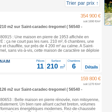
Trier par prix ↑
354 900 €
soit 1690 €/m²
 210 m2
sur
Saint-caradec-tregomel
( 56540 -
0915 : Une maison en pierre de 1953 affichée en
 : ça ne court pas les rues. 210 m², 6 chambres, une
e et chauffée, sur près de 4 200 m² au calme. A Saint-
l, sans vis-à-vis, cette maison de caractère se déploie
FNAIM
Pièces
Surface
Chambres
11
210
6
2
m
Détails
159 800 €
soit 1270 €/m²
 126 m2
sur
Saint-caradec-tregomel
( 56540 -
0653 : Belle maison en pierre rénovée, non mitoyenne,
iatement. Un bien rare alliant cachet breton, volumes
rformances énergétiques modernes. Rez-de-chaussée