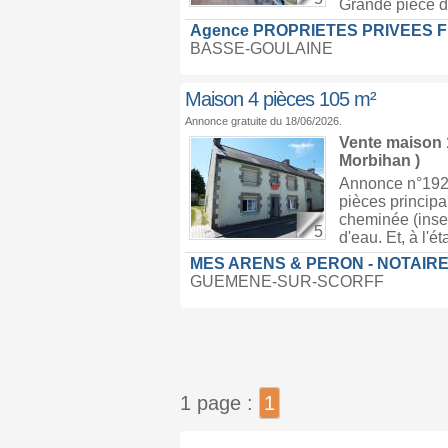
Grande pièce de
Agence PROPRIETES PRIVEES 
BASSE-GOULAINE
Maison 4 pièces 105 m²
Annonce gratuite du 18/06/2026.
Vente maison
Morbihan )
Annonce n°1920
pièces principal
cheminée (inser
5
d'eau. Et, à l'
MES ARENS & PERON - NOTAIRE
GUEMENE-SUR-SCORFF
1 page :
1