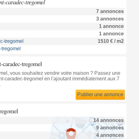
int-caradec-tregomel
7 annonces
3 annonces
1 annonce
1 annonce
ec-tregomel
1510 € / m2
c-tregomel
nt-caradec-tregomel
omel, vous souhaitez vendre votre maison ? Passez une
nt-caradec-tregomel
en l'ajoutant immédiatement aux 7
.
Publier une annonce
tregomel
14 annonces
9 annonces
4 annonces