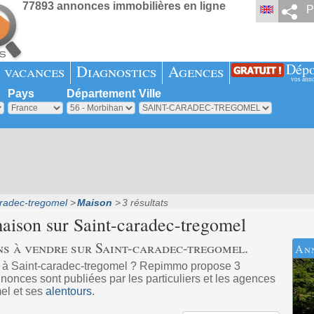
77893 annonces immobilières en ligne
P
Dépo
 vacances
Diagnostics
Agences
vos ann
Pays
Département
Ville
aradec-tregomel
Maison
3 résultats
maison sur
Saint-caradec-tregomel
ns à vendre sur Saint-caradec-tregomel.
An
 à Saint-caradec-tregomel ? Repimmo propose 3
onces sont publiées par les particuliers et les agences
el et ses
alentours
.