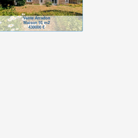
Vente Arradon
Maison 91 m2
430000 €