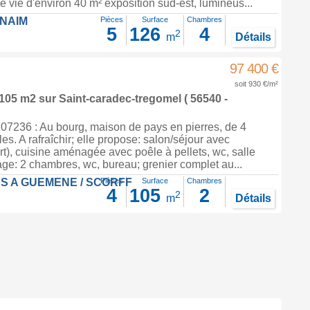
 vie d'environ 40 m² exposition sud-est, lumineus...
FNAIM
Pièces
Surface
Chambres
5
126
4
2
m
Détails
97 400 €
soit 930 €/m²
 105 m2
sur
Saint-caradec-tregomel
( 56540 -
7236 : Au bourg, maison de pays en pierres, de 4
es. A rafraîchir; elle propose: salon/séjour avec
t), cuisine aménagée avec poêle à pellets, wc, salle
étage: 2 chambres, wc, bureau; grenier complet au...
S A GUEMENE / SCORFF
Pièces
Surface
Chambres
4
105
2
2
m
Détails