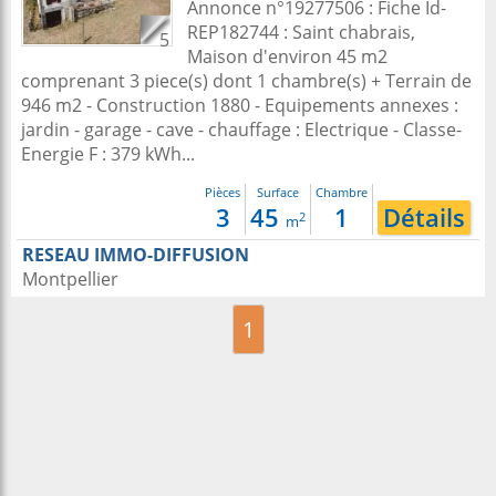
Annonce n°19277506 : Fiche Id-
REP182744 : Saint chabrais,
5
Maison d'environ 45 m2
comprenant 3 piece(s) dont 1 chambre(s) + Terrain de
946 m2 - Construction 1880 - Equipements annexes :
jardin - garage - cave - chauffage : Electrique - Classe-
Energie F : 379 kWh...
Pièces
Surface
Chambre
3
45
1
Détails
2
m
RESEAU IMMO-DIFFUSION
Montpellier
1