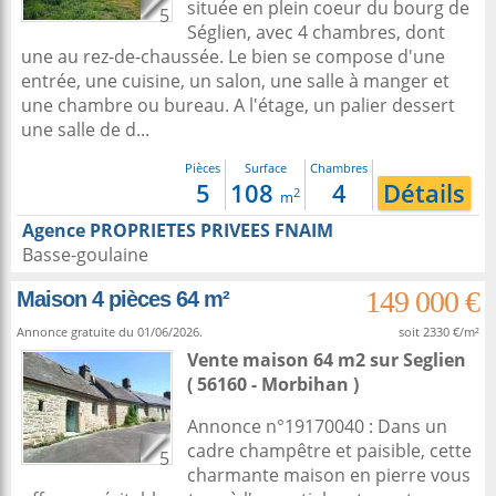
située en plein coeur du bourg de
5
Séglien, avec 4 chambres, dont
une au rez-de-chaussée. Le bien se compose d'une
entrée, une cuisine, un salon, une salle à manger et
une chambre ou bureau. A l'étage, un palier dessert
une salle de d...
Pièces
Surface
Chambres
5
108
4
Détails
2
m
Agence PROPRIETES PRIVEES FNAIM
Basse-goulaine
149 000 €
Maison 4 pièces 64 m²
Annonce gratuite du 01/06/2026.
soit 2330 €/m²
Vente maison 64 m2
sur
Seglien
( 56160 - Morbihan )
Annonce n°19170040 : Dans un
cadre champêtre et paisible, cette
5
charmante maison en pierre vous