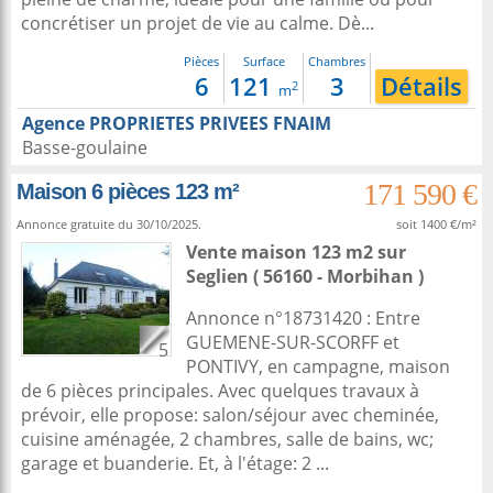
concrétiser un projet de vie au calme. Dè...
Pièces
Surface
Chambres
6
121
3
Détails
2
m
Agence PROPRIETES PRIVEES FNAIM
Basse-goulaine
171 590 €
Maison 6 pièces 123 m²
Annonce gratuite du 30/10/2025.
soit 1400 €/m²
Vente maison 123 m2
sur
Seglien
( 56160 - Morbihan )
Annonce n°18731420 : Entre
GUEMENE-SUR-SCORFF et
5
PONTIVY, en campagne, maison
de 6 pièces principales. Avec quelques travaux à
prévoir, elle propose: salon/séjour avec cheminée,
cuisine aménagée, 2 chambres, salle de bains, wc;
garage et buanderie. Et, à l'étage: 2 ...