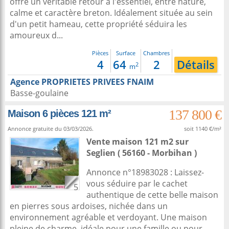
offre un véritable retour à l'essentiel, entre nature,
calme et caractère breton. Idéalement située au sein
d'un petit hameau, cette propriété séduira les
amoureux d...
Pièces
Surface
Chambres
4
64
2
Détails
2
m
Agence PROPRIETES PRIVEES FNAIM
Basse-goulaine
137 800 €
Maison 6 pièces 121 m²
Annonce gratuite du 03/03/2026.
soit 1140 €/m²
Vente maison 121 m2
sur
Seglien
( 56160 - Morbihan )
Annonce n°18983028 : Laissez-
vous séduire par le cachet
5
authentique de cette belle maison
en pierres sous ardoises, nichée dans un
environnement agréable et verdoyant. Une maison
pleine de charme, idéale pour une famille ou pour