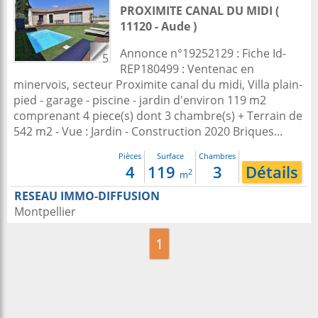
PROXIMITE CANAL DU MIDI (
11120 - Aude )
Annonce n°19252129 : Fiche Id-
5
REP180499 : Ventenac en
minervois, secteur Proximite canal du midi, Villa plain-
pied - garage - piscine - jardin d'environ 119 m2
comprenant 4 piece(s) dont 3 chambre(s) + Terrain de
542 m2 - Vue : Jardin - Construction 2020 Briques...
Pièces
Surface
Chambres
4
119
3
Détails
2
m
RESEAU IMMO-DIFFUSION
Montpellier
1