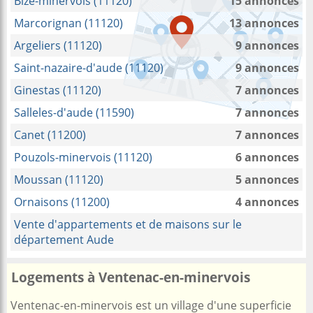
Bize-minervois (11120)
15 annonces
Marcorignan (11120)
13 annonces
Argeliers (11120)
9 annonces
Saint-nazaire-d'aude (11120)
9 annonces
Ginestas (11120)
7 annonces
Salleles-d'aude (11590)
7 annonces
Canet (11200)
7 annonces
Pouzols-minervois (11120)
6 annonces
Moussan (11120)
5 annonces
Ornaisons (11200)
4 annonces
Vente d'appartements et de maisons sur le
département Aude
Logements à Ventenac-en-minervois
Ventenac-en-minervois est un village d'une superficie