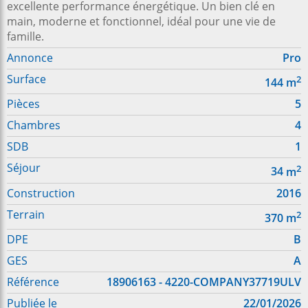
excellente performance énergétique. Un bien clé en
main, moderne et fonctionnel, idéal pour une vie de
famille.
Annonce
Pro
Surface
2
144
m
Pièces
5
Chambres
4
SDB
1
Séjour
2
34
m
Construction
2016
Terrain
2
370
m
DPE
B
GES
A
Référence
18906163 - 4220-COMPANY37719ULV
Publiée le
22/01/2026