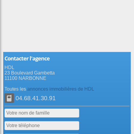
Contacter l'agence
HDL
23 Boulevard Gambetta
11100 NARBONNE
Toutes les
annonces immobilières de HDL
04.68.41.30.91