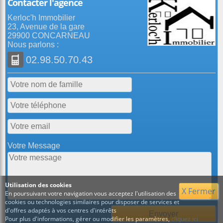
Contacter l'agence
Kerloc'h Immobilier
23, Avenue de la gare
29900 CONCARNEAU
Nous parlons :
02.98.50.70.43
Votre Message
Utilisation des cookies
X Fermer
En poursuivant votre navigation vous acceptez l'utilisation des
cookies ou technologies similaires pour disposer de services et
d'offres adaptés à vos centres d'intérêts
Pour plus d'informations, gérer ou modifier les paramètres,
cliquez ici