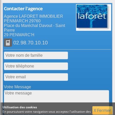
Contacter l'agence
Agence LAFORET IMMOBILIER
PENMARCH 29760
Place du Maréchal Davout - Saint
Pierre
29 PENMARC'H
02.98.70.10.10
Votre Message
Utilisation des cookies
X Fermer
En poursuivant votre navigation vous acceptez l'utilisation des