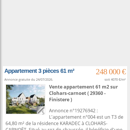
248 000 €
Appartement 3 pièces 61 m²
Annonce gratuite du 24/07/2026.
soit 4070 €/m²
Vente appartement 61 m2
sur
Clohars-carnoet
( 29360 -
Finistere )
Annonce n°19276942 :
5
L'appartement n°004 est un T3 de
64,80 m² de la résidence KARADEC à CLOHARS-
CARNOËT. Situé au rez-de-chaussée, il bénéficie d'une