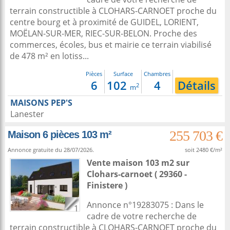
terrain constructible à CLOHARS-CARNOET proche du
centre bourg et à proximité de GUIDEL, LORIENT,
MOËLAN-SUR-MER, RIEC-SUR-BELON. Proche des
commerces, écoles, bus et mairie ce terrain viabilisé
de 478 m² en lotiss...
Pièces
Surface
Chambres
6
102
4
Détails
2
m
MAISONS PEP'S
Lanester
255 703 €
Maison 6 pièces 103 m²
Annonce gratuite du 28/07/2026.
soit 2480 €/m²
Vente maison 103 m2
sur
Clohars-carnoet
( 29360 -
Finistere )
Annonce n°19283075 : Dans le
1
cadre de votre recherche de
terrain constructible à CLOHARS-CARNOET proche du