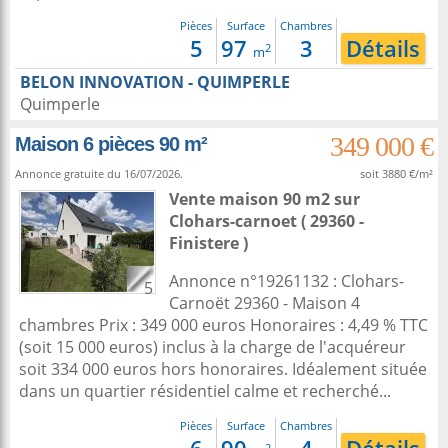
Pièces
Surface
Chambres
5
97
3
Détails
2
m
BELON INNOVATION - QUIMPERLE
Quimperle
349 000 €
Maison 6 pièces 90 m²
Annonce gratuite du 16/07/2026.
soit 3880 €/m²
Vente maison 90 m2
sur
Clohars-carnoet
( 29360 -
Finistere )
Annonce n°19261132 : Clohars-
5
Carnoët 29360 - Maison 4
chambres Prix : 349 000 euros Honoraires : 4,49 % TTC
(soit 15 000 euros) inclus à la charge de l'acquéreur
soit 334 000 euros hors honoraires. Idéalement située
dans un quartier résidentiel calme et recherché...
Pièces
Surface
Chambres
2