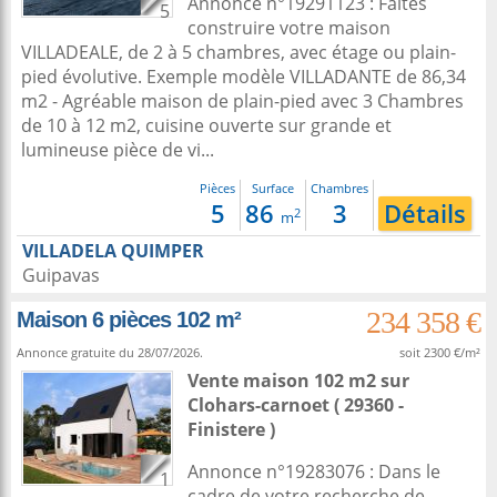
Annonce n°19291123 : Faites
5
construire votre maison
VILLADEALE, de 2 à 5 chambres, avec étage ou plain-
pied évolutive. Exemple modèle VILLADANTE de 86,34
m2 - Agréable maison de plain-pied avec 3 Chambres
de 10 à 12 m2, cuisine ouverte sur grande et
lumineuse pièce de vi...
Pièces
Surface
Chambres
5
86
3
Détails
2
m
VILLADELA QUIMPER
Guipavas
234 358 €
Maison 6 pièces 102 m²
Annonce gratuite du 28/07/2026.
soit 2300 €/m²
Vente maison 102 m2
sur
Clohars-carnoet
( 29360 -
Finistere )
Annonce n°19283076 : Dans le
1
cadre de votre recherche de