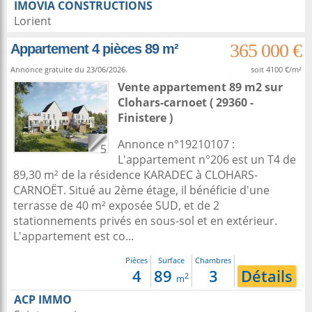
IMOVIA CONSTRUCTIONS
Lorient
365 000 €
Appartement 4 pièces 89 m²
Annonce gratuite du 23/06/2026.
soit 4100 €/m²
Vente appartement 89 m2
sur
Clohars-carnoet
( 29360 -
Finistere )
Annonce n°19210107 :
5
L'appartement n°206 est un T4 de
89,30 m² de la résidence KARADEC à CLOHARS-
CARNOËT. Situé au 2ème étage, il bénéficie d'une
terrasse de 40 m² exposée SUD, et de 2
stationnements privés en sous-sol et en extérieur.
L'appartement est co...
Pièces
Surface
Chambres
4
89
3
Détails
2
m
ACP IMMO