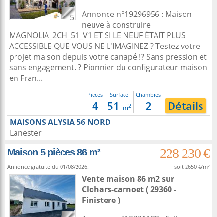
Annonce n°19296956 : Maison
5
neuve à construire
MAGNOLIA_2CH_51_V1 ET SI LE NEUF ÉTAIT PLUS
ACCESSIBLE QUE VOUS NE L'IMAGINEZ ? Testez votre
projet maison depuis votre canapé !? Sans pression et
sans engagement. ? Pionnier du configurateur maison
en Fran...
Pièces
Surface
Chambres
4
51
2
Détails
2
m
MAISONS ALYSIA 56 NORD
Lanester
228 230 €
Maison 5 pièces 86 m²
Annonce gratuite du 01/08/2026.
soit 2650 €/m²
Vente maison 86 m2
sur
Clohars-carnoet
( 29360 -
Finistere )