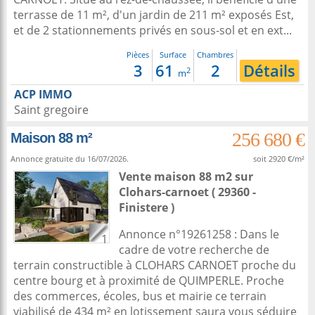
terrasse de 11 m², d'un jardin de 211 m² exposés Est,
et de 2 stationnements privés en sous-sol et en ext...
Pièces
Surface
Chambres
3
61
2
Détails
2
m
ACP IMMO
Saint gregoire
256 680 €
Maison 88 m²
Annonce gratuite du 16/07/2026.
soit 2920 €/m²
Vente maison 88 m2
sur
Clohars-carnoet
( 29360 -
Finistere )
Annonce n°19261258 : Dans le
1
cadre de votre recherche de
terrain constructible à CLOHARS CARNOET proche du
centre bourg et à proximité de QUIMPERLE. Proche
des commerces, écoles, bus et mairie ce terrain
viabilisé de 434 m² en lotissement saura vous séduire