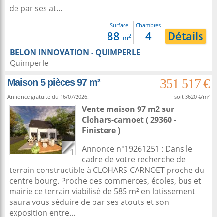
de par ses at...
Surface
Chambres
88
4
Détails
2
m
BELON INNOVATION - QUIMPERLE
Quimperle
351 517 €
Maison 5 pièces 97 m²
Annonce gratuite du 16/07/2026.
soit 3620 €/m²
Vente maison 97 m2
sur
Clohars-carnoet
( 29360 -
Finistere )
Annonce n°19261251 : Dans le
1
cadre de votre recherche de
terrain constructible à CLOHARS-CARNOET proche du
centre bourg. Proche des commerces, écoles, bus et
mairie ce terrain viabilisé de 585 m² en lotissement
saura vous séduire de par ses atouts et son
exposition entre...