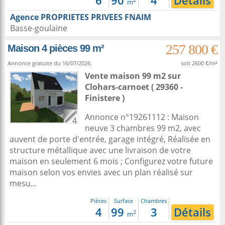
6
90
4
Détails
m
Agence PROPRIETES PRIVEES FNAIM
Basse-goulaine
257 800 €
Maison 4 pièces 99 m²
Annonce gratuite du 16/07/2026.
soit 2600 €/m²
Vente maison 99 m2
sur
Clohars-carnoet
( 29360 -
Finistere )
Annonce n°19261112 : Maison
4
neuve 3 chambres 99 m2, avec
auvent de porte d'entrée, garage intégré, Réalisée en
structure métallique avec une livraison de votre
maison en seulement 6 mois ; Configurez votre future
maison selon vos envies avec un plan réalisé sur
mesu...
Pièces
Surface
Chambres
4
99
3
Détails
2
m