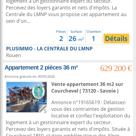
logement à un gestionnaire expert du secteur.
Percevez des loyers garantis et nets d'impôts. La
Centrale du LMNP vous propose cet appartement au
sein d'un...
Pièces
Surface
Chambre
2
26
1
Détails
2
m
PLUSIMMO - LA CENTRALE DU LMNP
Rouen
629 200 €
Appartement 2 pièces 36 m²
Annonce gratuite du 30/05/2026.
Vente appartement 36 m2
sur
Courchevel
( 73120 - Savoie )
Annonce n°19165619 : Délaissez-
vous des contraintes de gestion
5
locative et confiez l'exploitation du
logement à un gestionnaire expert du secteur.
Percevez des loyers garantis et nets d'impôts. Située à
Courchevel 1850, station emblématique des Alpes