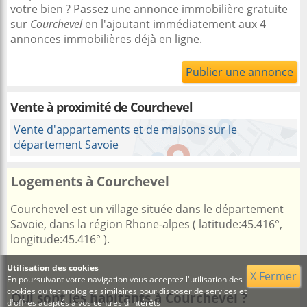
votre bien ? Passez une annonce immobilière gratuite
sur
Courchevel
en l'ajoutant immédiatement aux 4
annonces immobilières déjà en ligne.
Publier une annonce
Vente à proximité
de Courchevel
Vente d'appartements et de maisons sur le
département Savoie
Logements à Courchevel
Courchevel est un village située dans le département
Savoie, dans la région Rhone-alpes ( latitude:45.416°,
longitude:45.416° ).
Utilisation des cookies
X Fermer
En poursuivant votre navigation vous acceptez l'utilisation des
cookies ou technologies similaires pour disposer de services et
Qui sont les habitants à Courchevel ?
d'offres adaptés à vos centres d'intérêts