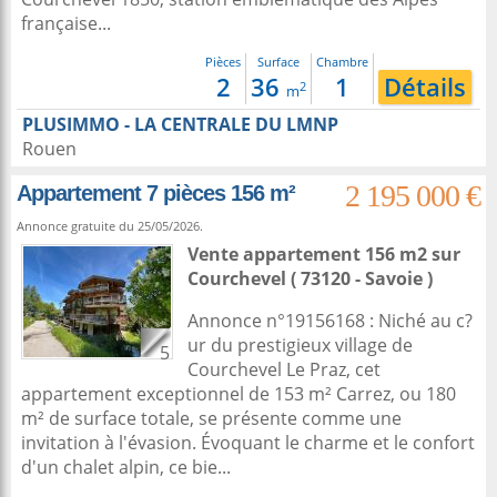
française...
Pièces
Surface
Chambre
2
36
1
Détails
2
m
PLUSIMMO - LA CENTRALE DU LMNP
Rouen
2 195 000 €
Appartement 7 pièces 156 m²
Annonce gratuite du 25/05/2026.
Vente appartement 156 m2
sur
Courchevel
( 73120 - Savoie )
Annonce n°19156168 : Niché au c?
ur du prestigieux village de
5
Courchevel Le Praz, cet
appartement exceptionnel de 153 m² Carrez, ou 180
m² de surface totale, se présente comme une
invitation à l'évasion. Évoquant le charme et le confort
d'un chalet alpin, ce bie...