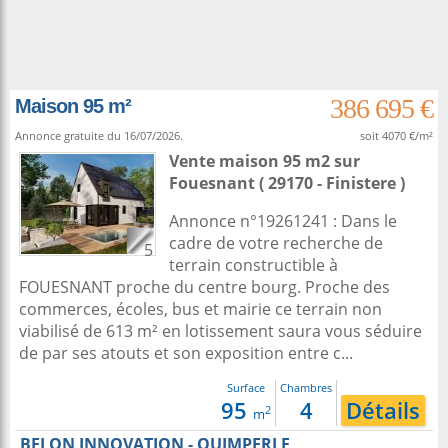
386 695 €
Maison 95 m²
Annonce gratuite du 16/07/2026.
soit 4070 €/m²
Vente maison 95 m2
sur
Fouesnant
( 29170 - Finistere )
Annonce n°19261241 : Dans le
cadre de votre recherche de
5
terrain constructible à
FOUESNANT proche du centre bourg. Proche des
commerces, écoles, bus et mairie ce terrain non
viabilisé de 613 m² en lotissement saura vous séduire
de par ses atouts et son exposition entre c...
Surface
Chambres
95
4
Détails
2
m
BELON INNOVATION - QUIMPERLE