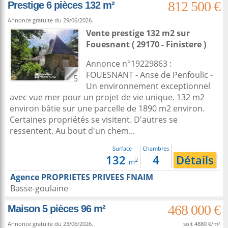
812 500 €
Prestige 6 pièces 132 m²
Annonce gratuite du 29/06/2026.
Vente prestige 132 m2
sur
Fouesnant
( 29170 - Finistere )
Annonce n°19229863 :
FOUESNANT - Anse de Penfoulic -
5
Un environnement exceptionnel
avec vue mer pour un projet de vie unique. 132 m2
environ bâtie sur une parcelle de 1890 m2 environ.
Certaines propriétés se visitent. D'autres se
ressentent. Au bout d'un chem...
Surface
Chambres
132
4
Détails
2
m
Agence PROPRIETES PRIVEES FNAIM
Basse-goulaine
468 000 €
Maison 5 pièces 96 m²
Annonce gratuite du 23/06/2026.
soit 4880 €/m²