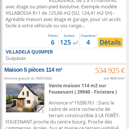
VILLADEALE, de 2 à 5 chambres,
avec étage ou plain-pied évolutive. Exemple modèle
VILLABOSSA R+1 de 125,66 m2 (SU, 124,41 m2 SH) -
Agréable maison avec étage et garage, pour un accès
facile à votre véhicule ou vos range...
Pièces
Surface
Chambres
6
125
4
Détails
2
m
VILLADELA QUIMPER
Guipavas
534 925 €
Maison 5 pièces 114 m²
Annonce gratuite du 30/07/2026.
soit 4690 €/m²
Vente maison 114 m2
sur
Fouesnant
( 29940 - Finistere )
Annonce n°19286761 : Dans le
cadre de votre recherche de
1
terrain constructible à LA FORÊT-
FOUESNANT proche du centre bourg. Proche des
commerces, écoles, bus et mairie ce terrain viabilisé