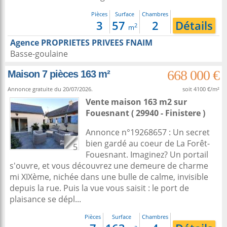
Pièces
Surface
Chambres
3
57
2
Détails
2
m
Agence PROPRIETES PRIVEES FNAIM
Basse-goulaine
668 000 €
Maison 7 pièces 163 m²
Annonce gratuite du 20/07/2026.
soit 4100 €/m²
Vente maison 163 m2
sur
Fouesnant
( 29940 - Finistere )
Annonce n°19268657 : Un secret
bien gardé au coeur de La Forêt-
5
Fouesnant. Imaginez? Un portail
s'ouvre, et vous découvrez une demeure de charme
mi XIXème, nichée dans une bulle de calme, invisible
depuis la rue. Puis la vue vous saisit : le port de
plaisance se dépl...
Pièces
Surface
Chambres