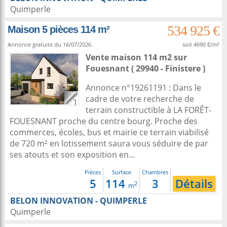
Quimperle
534 925 €
Maison 5 pièces 114 m²
Annonce gratuite du 16/07/2026.
soit 4690 €/m²
Vente maison 114 m2
sur
Fouesnant
( 29940 - Finistere )
Annonce n°19261191 : Dans le
cadre de votre recherche de
1
terrain constructible à LA FORÊT-
FOUESNANT proche du centre bourg. Proche des
commerces, écoles, bus et mairie ce terrain viabilisé
de 720 m² en lotissement saura vous séduire de par
ses atouts et son exposition en...
Pièces
Surface
Chambres
5
114
3
Détails
2
m
BELON INNOVATION - QUIMPERLE
Quimperle