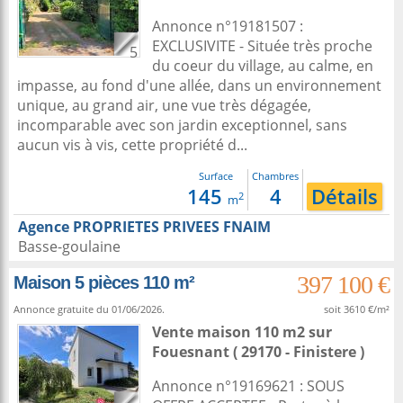
Annonce n°19181507 :
EXCLUSIVITE - Située très proche
5
du coeur du village, au calme, en
impasse, au fond d'une allée, dans un environnement
unique, au grand air, une vue très dégagée,
incomparable avec son jardin exceptionnel, sans
aucun vis à vis, cette propriété d...
Surface
Chambres
145
4
Détails
2
m
Agence PROPRIETES PRIVEES FNAIM
Basse-goulaine
397 100 €
Maison 5 pièces 110 m²
Annonce gratuite du 01/06/2026.
soit 3610 €/m²
Vente maison 110 m2
sur
Fouesnant
( 29170 - Finistere )
Annonce n°19169621 : SOUS