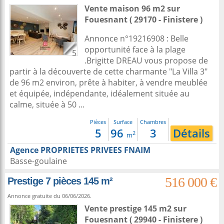
Vente maison 96 m2
sur
Fouesnant
( 29170 - Finistere )
Annonce n°19216908 : Belle
opportunité face à la plage
5
.Brigitte DREAU vous propose de
partir à la découverte de cette charmante "La Villa 3"
de 96 m2 environ, prête à habiter, à vendre meublée
et équipée, indépendante, idéalement située au
calme, située à 50 ...
Pièces
Surface
Chambres
5
96
3
Détails
2
m
Agence PROPRIETES PRIVEES FNAIM
Basse-goulaine
516 000 €
Prestige 7 pièces 145 m²
Annonce gratuite du 06/06/2026.
Vente prestige 145 m2
sur
Fouesnant
( 29940 - Finistere )