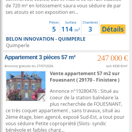
de 720 m² en lotissement saura vous séduire de par
ses atouts et son exposition en...
Pièces
Surface
Chambres
5
114
3
Détails
2
m
BELON INNOVATION - QUIMPERLE
Quimperle
247 000 €
Appartement 3 pièces 57 m²
Annonce gratuite du 27/07/2026.
soit 4330 €/m²
Vente appartement 57 m2
sur
Fouesnant
( 29170 - Finistere )
Annonce n°19280476 : Situé au
coeur de la station balnéaire la
5
plus recherchée de FOUESNANT,
ce très coquet appartement , sans travaux, situé au
2ème étage, bien agencé, exposé Sud-Est, a tout pour
vous séduire Petite copropriété (5lots- syndic
bénévole et faibles charg...