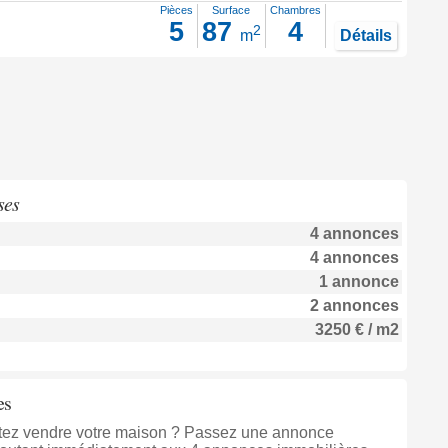
Pièces
Surface
Chambres
5
87
4
2
m
Détails
ses
4 annonces
4 annonces
1 annonce
2 annonces
3250 € / m2
es
aitez vendre votre maison ? Passez une annonce