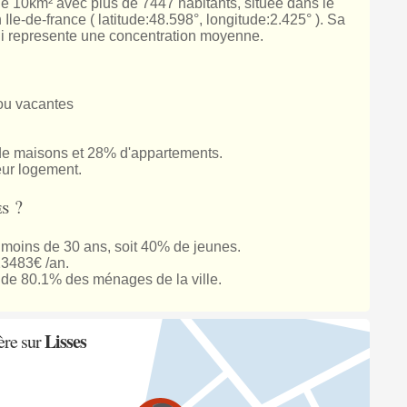
 de 10km² avec plus de 7447 habitants, située dans le
le-de-france ( latitude:48.598°, longitude:2.425° ). Sa
ui represente une concentration moyenne.
ou vacantes
e maisons et 28% d'appartements.
eur logement.
s ?
 moins de 30 ans, soit 40% de jeunes.
23483€ /an.
de 80.1% des ménages de la ville.
Lisses
ère sur