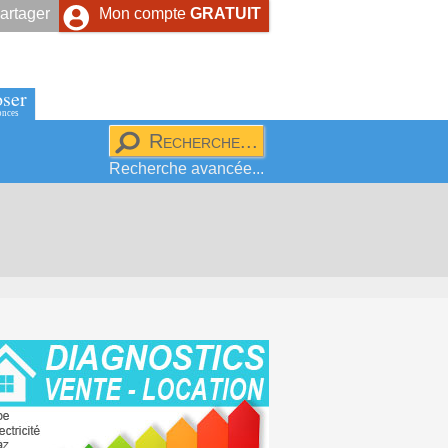
artager
Mon compte
GRATUIT
ser
onces
Recherche avancée...