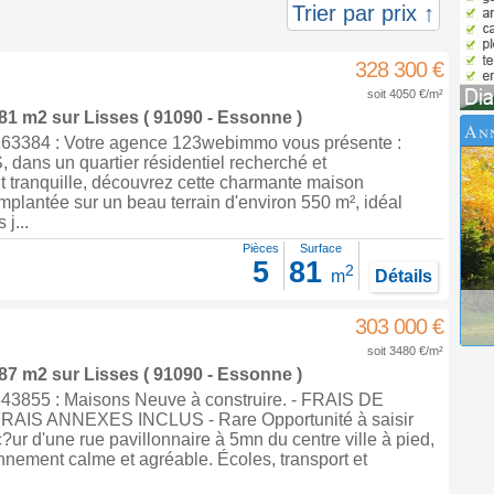
Trier par prix ↑
328 300 €
soit 4050 €/m²
 81 m2
sur
Lisses
( 91090 - Essonne )
An
63384 : Votre agence 123webimmo vous présente :
dans un quartier résidentiel recherché et
t tranquille, découvrez cette charmante maison
plantée sur un beau terrain d'environ 550 m², idéal
 j...
Pièces
Surface
5
81
2
m
Détails
303 000 €
soit 3480 €/m²
 87 m2
sur
Lisses
( 91090 - Essonne )
3855 : Maisons Neuve à construire. - FRAIS DE
AIS ANNEXES INCLUS - Rare Opportunité à saisir
c?ur d'une rue pavillonnaire à 5mn du centre ville à pied,
nement calme et agréable. Écoles, transport et