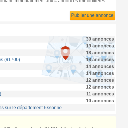
joutant immédiatement aux 4 annonces immobilières
Publier une annonce
30 annonces
19 annonces
)
18 annonces
is (91700)
18 annonces
14 annonces
14 annonces
12 annonces
12 annonces
)
11 annonces
10 annonces
ns sur le département Essonne