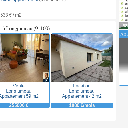
533 € / m2
es à Longjumeau (91160)
Age
Vente
Location
Longjumeau
Longjumeau
Appartement 59 m2
Appartement 42 m2
255000 €
1080 €/mois