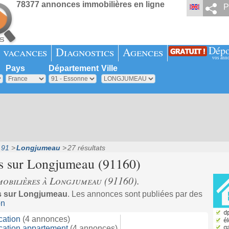
78377 annonces immobilières en ligne
P
Dépo
 vacances
Diagnostics
Agences
vos ann
Pays
Département
Ville
 91
Longjumeau
27 résultats
s sur
Longjumeau
(91160)
obilières à Longjumeau (91160).
s sur Longjumeau
. Les annonces sont publiées par des
on
cation
(4 annonces)
cation appartement
(4 annonces)