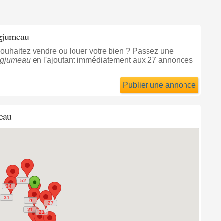
ngjumeau
souhaitez vendre ou louer votre bien ? Passez une
gjumeau
en l'ajoutant immédiatement aux 27 annonces
Publier une annonce
eau
52
52
34
34
31
31
0
0
27
27
21
21
21
21