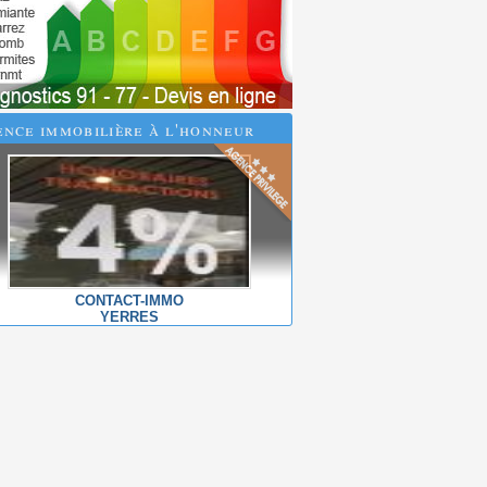
nce immobilière à l'honneur
CONTACT-IMMO
YERRES
Vente
Location
Longjumeau
Longjumeau
Maison 144 m2
Appartement 38 m2
445000 €
930 €/mois