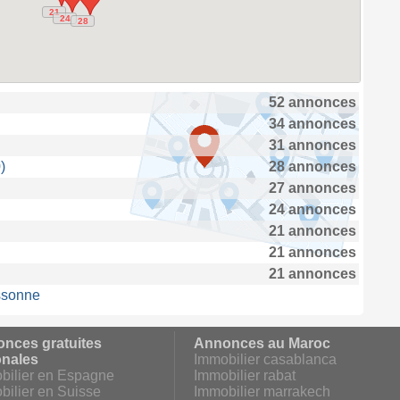
21
21
24
24
28
28
52 annonces
34 annonces
31 annonces
)
28 annonces
27 annonces
24 annonces
21 annonces
21 annonces
21 annonces
Essonne
nces gratuites
Annonces au Maroc
onales
Immobilier casablanca
bilier en Espagne
Immobilier rabat
bilier en Suisse
Immobilier marrakech