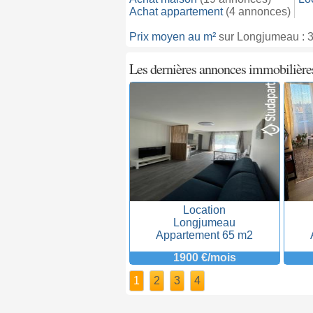
Achat appartement
(4 annonces)
Prix moyen au m²
sur Longjumeau : 3
Les dernières annonces immobilièr
Location
Longjumeau
Appartement 65 m2
1900 €/mois
1
2
3
4