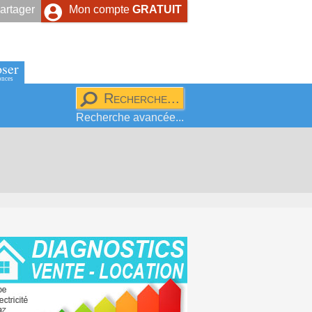
artager
Mon compte
GRATUIT
ser
onces
Recherche avancée...