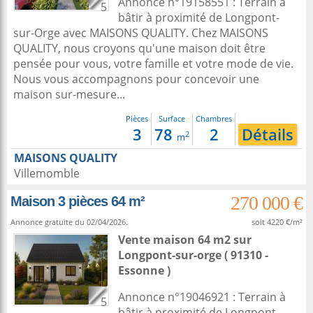
Annonce n°19158551 : Terrain à
5
bâtir à proximité de Longpont-
sur-Orge avec MAISONS QUALITY. Chez MAISONS
QUALITY, nous croyons qu'une maison doit être
pensée pour vous, votre famille et votre mode de vie.
Nous vous accompagnons pour concevoir une
maison sur-mesure...
Pièces
Surface
Chambres
3
78
2
Détails
2
m
MAISONS QUALITY
Villemomble
270 000 €
Maison 3 pièces 64 m²
Annonce gratuite du 02/04/2026.
soit 4220 €/m²
Vente maison 64 m2
sur
Longpont-sur-orge
( 91310 -
Essonne )
Annonce n°19046921 : Terrain à
5
bâtir à proximité de Longpont-