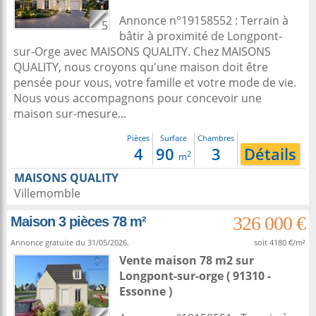
Annonce n°19158552 : Terrain à
5
bâtir à proximité de Longpont-
sur-Orge avec MAISONS QUALITY. Chez MAISONS
QUALITY, nous croyons qu'une maison doit être
pensée pour vous, votre famille et votre mode de vie.
Nous vous accompagnons pour concevoir une
maison sur-mesure...
Pièces
Surface
Chambres
4
90
3
Détails
2
m
MAISONS QUALITY
Villemomble
326 000 €
Maison 3 pièces 78 m²
Annonce gratuite du 31/05/2026.
soit 4180 €/m²
Vente maison 78 m2
sur
Longpont-sur-orge
( 91310 -
Essonne )