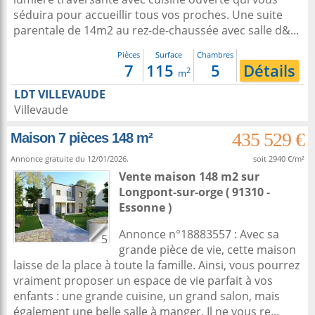
séduira pour accueillir tous vos proches. Une suite
parentale de 14m2 au rez-de-chaussée avec salle d&...
Pièces
Surface
Chambres
7
115
5
Détails
2
m
LDT VILLEVAUDE
Villevaude
435 529 €
Maison 7 pièces 148 m²
Annonce gratuite du 12/01/2026.
soit 2940 €/m²
Vente maison 148 m2
sur
Longpont-sur-orge
( 91310 -
Essonne )
Annonce n°18883557 : Avec sa
5
grande pièce de vie, cette maison
laisse de la place à toute la famille. Ainsi, vous pourrez
vraiment proposer un espace de vie parfait à vos
enfants : une grande cuisine, un grand salon, mais
également une belle salle à manger. Il ne vous re...