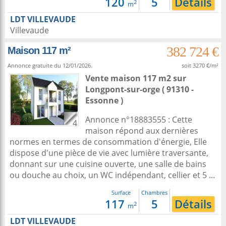
120
5
Détails
2
m
LDT VILLEVAUDE
Villevaude
382 724 €
Maison 117 m²
Annonce gratuite du 12/01/2026.
soit 3270 €/m²
Vente maison 117 m2
sur
Longpont-sur-orge
( 91310 -
Essonne )
Annonce n°18883555 : Cette
4
maison répond aux dernières
normes en termes de consommation d'énergie, Elle
dispose d'une pièce de vie avec lumière traversante,
donnant sur une cuisine ouverte, une salle de bains
ou douche au choix, un WC indépendant, cellier et 5 ...
Surface
Chambres
117
5
Détails
2
m
LDT VILLEVAUDE