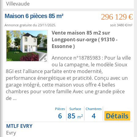
Villevaude
296 129 €
Maison 6 pièces 85 m²
Annonce gratuite du 23/11/2025.
soit 3480 €/m²
Vente maison 85 m2
sur
Longpont-sur-orge
( 91310 -
Essonne )
Annonce n°18785983 : Pour la ville
5
ou la campagne, le modèle Sioux
8GI est l'alliance parfaite entre modernité,
performance énergétique et praticité. Conçu avec un
garage intégré, cette maison vous offre 4 belles
chambres pour votre famille Avec une grande pièce
de ...
Pièces
Surface
Chambres
6
85
4
Détails
2
m
MTLF EVRY
Evry