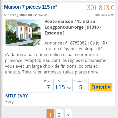
301 813 €
Maison 7 pièces 115 m²
Annonce gratuite du 23/11/2025.
soit 2620 €/m²
Vente maison 115 m2
sur
Longpont-sur-orge
( 91310 -
Essonne )
Annonce n°18785982 : Ce joli R+1
5
tout en élégance et simplicité
s'adaptera partout en milieu urbain comme en
province. Adaptable suivant les règles d'urbanisme,
vous avec un large choix de finitions, coloris et
enduits. Toiture en ardoises, tuiles plates noire...
Pièces
Surface
Chambres
7
115
5
Détails
2
m
MTLF EVRY
Evry
1
2
>