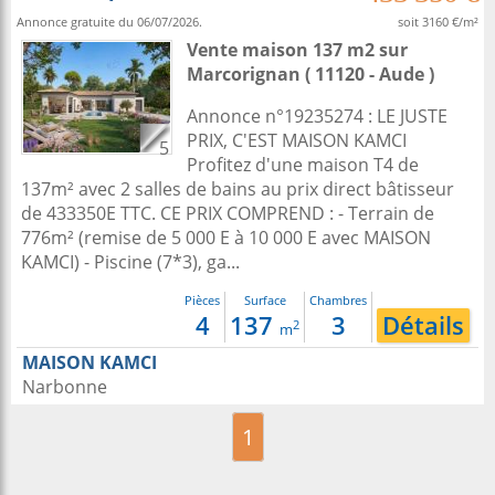
Annonce gratuite du 06/07/2026.
soit 3160 €/m²
Vente maison 137 m2
sur
Marcorignan
( 11120 - Aude )
Annonce n°19235274 : LE JUSTE
PRIX, C'EST MAISON KAMCI
5
Profitez d'une maison T4 de
137m² avec 2 salles de bains au prix direct bâtisseur
de 433350E TTC. CE PRIX COMPREND : - Terrain de
776m² (remise de 5 000 E à 10 000 E avec MAISON
KAMCI) - Piscine (7*3), ga...
Pièces
Surface
Chambres
4
137
3
Détails
2
m
MAISON KAMCI
Narbonne
1