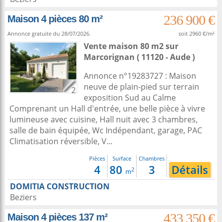
236 900 €
Maison 4 pièces 80 m²
Annonce gratuite du 28/07/2026.
soit 2960 €/m²
Vente maison 80 m2
sur
Marcorignan
( 11120 - Aude )
Annonce n°19283727 : Maison
neuve de plain-pied sur terrain
2
exposition Sud au Calme
Comprenant un Hall d'entrée, une belle pièce à vivre
lumineuse avec cuisine, Hall nuit avec 3 chambres,
salle de bain équipée, Wc Indépendant, garage, PAC
Climatisation réversible, V...
Pièces
Surface
Chambres
4
80
3
Détails
2
m
DOMITIA CONSTRUCTION
Beziers
433 350 €
Maison 4 pièces 137 m²