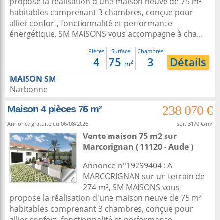
propose la réalisation d'une maison neuve de 75 m²
habitables comprenant 3 chambres, conçue pour
allier confort, fonctionnalité et performance
énergétique. SM MAISONS vous accompagne à cha...
Pièces
Surface
Chambres
4
75
3
Détails
2
m
MAISON SM
Narbonne
238 070 €
Maison 4 pièces 75 m²
Annonce gratuite du 06/08/2026.
soit 3170 €/m²
Vente maison 75 m2
sur
Marcorignan
( 11120 - Aude )
Annonce n°19299404 : A
MARCORIGNAN sur un terrain de
4
274 m², SM MAISONS vous
propose la réalisation d'une maison neuve de 75 m²
habitables comprenant 3 chambres, conçue pour
allier confort, fonctionnalité et performance