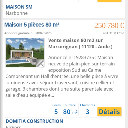
MAISON SM
Narbonne
250 780 €
Maison 5 pièces 80 m²
Annonce gratuite du 28/07/2026.
soit 3130 €/m²
Vente maison 80 m2
sur
Marcorignan
( 11120 - Aude )
Annonce n°19283735 : Maison
neuve de plain-pied sur terrain
3
exposition Sud au Calme.
Comprenant un Hall d'entrée, une belle pièce à vivre
lumineuse avec séjour traversant, cuisine cellier et
garage, 3 chambres dont une suite parentale avec
salle d'eau équipée e...
Pièces
Surface
Chambres
5
80
3
Détails
2
m
DOMITIA CONSTRUCTION
Beziers