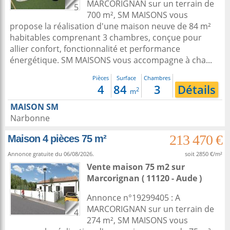
MARCORIGNAN sur un terrain de
5
700 m², SM MAISONS vous
propose la réalisation d'une maison neuve de 84 m²
habitables comprenant 3 chambres, conçue pour
allier confort, fonctionnalité et performance
énergétique. SM MAISONS vous accompagne à cha...
Pièces
Surface
Chambres
4
84
3
Détails
2
m
MAISON SM
Narbonne
213 470 €
Maison 4 pièces 75 m²
Annonce gratuite du 06/08/2026.
soit 2850 €/m²
Vente maison 75 m2
sur
Marcorignan
( 11120 - Aude )
Annonce n°19299405 : A
MARCORIGNAN sur un terrain de
4
274 m², SM MAISONS vous