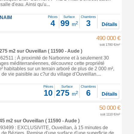
salle d'eau. Ainsi qu'u...
FNAIM
Pièces
Surface
Chambres
4
99
3
2
m
Détails
490 000 €
soit 1780 €/m²
 275 m2
sur
Ouveillan
( 11590 - Aude )
2511 : À proximité de Narbonne et à seulement 30
ages méditerranéennes, découvrez cette propriété
² habitables sur un terrain arboré de plus de 2 000 m²,
 de vie paisible au c?ur du village d'Ouveillan....
Pièces
Surface
Chambres
10
275
6
2
m
Détails
50 000 €
soit 1110 €/m²
 45 m2
sur
Ouveillan
( 11590 - Aude )
93499 : EXCLUSIVITE, Ouveillan, à 15 minutes de
 de Béziers, Remise d'une surface d'une superficie de