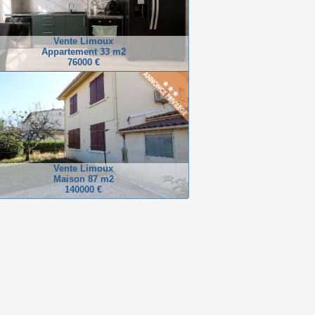
Vente Limoux
Appartement 33 m2
76000 €
Vente Limoux
Maison 87 m2
140000 €