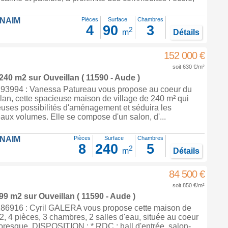
FNAIM
Pièces
Surface
Chambres
4
90
3
2
m
Détails
152 000 €
soit 630 €/m²
 240 m2
sur
Ouveillan
( 11590 - Aude )
93994 : Vanessa Patureau vous propose au coeur du
llan, cette spacieuse maison de village de 240 m² qui
euses possibilités d'aménagement et séduira les
ux volumes. Elle se compose d'un salon, d'...
FNAIM
Pièces
Surface
Chambres
8
240
5
2
m
Détails
84 500 €
soit 850 €/m²
 99 m2
sur
Ouveillan
( 11590 - Aude )
86916 : Cyril GALERA vous propose cette maison de
2, 4 pièces, 3 chambres, 2 salles d'eau, située au coeur
ttoresque. DISPOSITION : * RDC : hall d'entrée, salon-