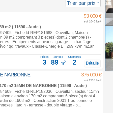
Trier par prix ↑
93 000 €
soit 1040 €/m²
 89 m2
( 11590 - Aude )
7405 : Fiche Id-REP181688 : Ouveillan, Maison
on 89 m2 comprenant 3 piece(s) dont 2 chambre(s) -
erres - Equipements annexes : garage - - chauffage :
évoir qq. travaux - Classe-Energie E : 269 kWh.m2.an ...
Pièces
Surface
Chambres
3
89
2
2
m
Détails
N DE NARBONNE
375 000 €
soit 2210 €/m²
 170 m2
15MN DE NARBONNE ( 11590 - Aude )
4609 : Fiche Id-REP182036 : Ouveillan, secteur 15mn
aison d'environ 170 m2 comprenant 6 piece(s) dont 4
rdin de 1603 m2 - Construction 2001 Traditionnelle -
xes : jardin - terrasse - double vitrage - p...