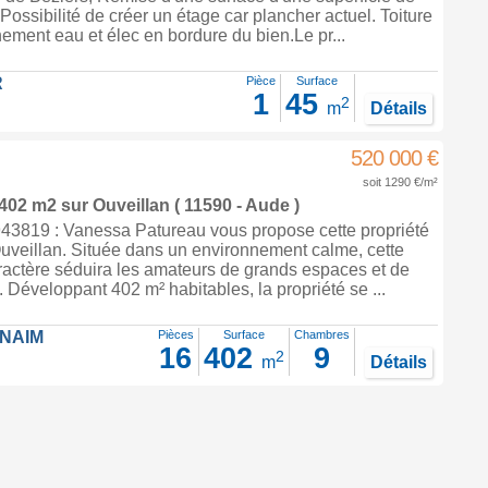
Possibilité de créer un étage car plancher actuel. Toiture
hement eau et élec en bordure du bien.Le pr...
R
Pièce
Surface
1
45
2
m
Détails
520 000 €
soit 1290 €/m²
 402 m2
sur
Ouveillan
( 11590 - Aude )
3819 : Vanessa Patureau vous propose cette propriété
uveillan. Située dans un environnement calme, cette
ractère séduira les amateurs de grands espaces et de
Développant 402 m² habitables, la propriété se ...
FNAIM
Pièces
Surface
Chambres
16
402
9
2
m
Détails