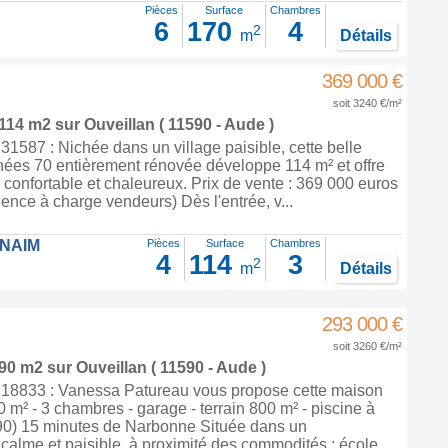
Pièces
Surface
Chambres
6
170
4
2
m
Détails
369 000 €
soit 3240 €/m²
 114 m2
sur
Ouveillan
( 11590 - Aude )
587 : Nichée dans un village paisible, cette belle
ées 70 entièrement rénovée développe 114 m² et offre
 confortable et chaleureux. Prix de vente : 369 000 euros
ence à charge vendeurs) Dès l'entrée, v...
FNAIM
Pièces
Surface
Chambres
4
114
3
2
m
Détails
293 000 €
soit 3260 €/m²
 90 m2
sur
Ouveillan
( 11590 - Aude )
8833 : Vanessa Patureau vous propose cette maison
0 m² - 3 chambres - garage - terrain 800 m² - piscine à
90) 15 minutes de Narbonne Située dans un
alme et paisible, à proximité des commodités : école,