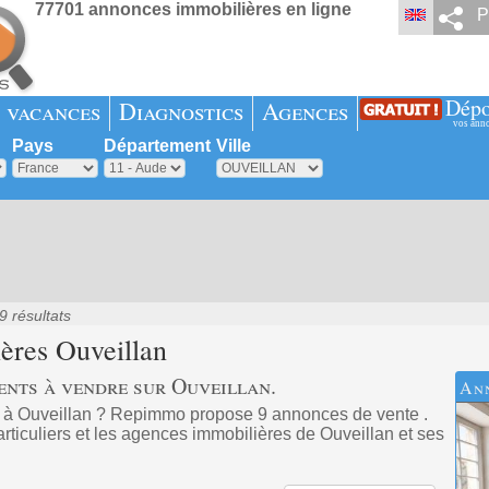
77701 annonces immobilières en ligne
P
Dépo
 vacances
Diagnostics
Agences
vos ann
Pays
Département
Ville
9 résultats
ières
Ouveillan
ents à vendre sur Ouveillan.
An
 à Ouveillan ? Repimmo propose 9 annonces de vente .
rticuliers et les agences immobilières de Ouveillan et ses