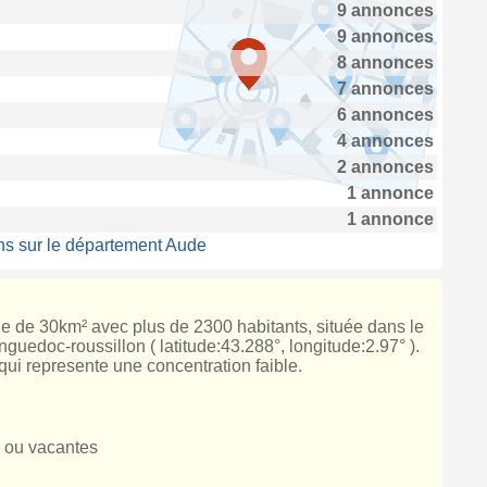
9 annonces
9 annonces
8 annonces
7 annonces
6 annonces
4 annonces
2 annonces
1 annonce
1 annonce
ns sur le département Aude
cie de 30km² avec plus de 2300 habitants, située dans le
uedoc-roussillon ( latitude:43.288°, longitude:2.97° ).
qui represente une concentration faible.
 ou vacantes