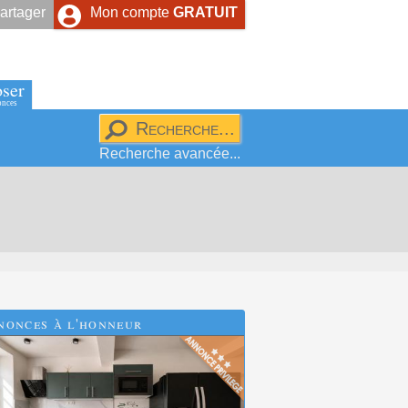
artager
Mon compte
GRATUIT
ser
onces
Recherche avancée...
nonces à l'honneur