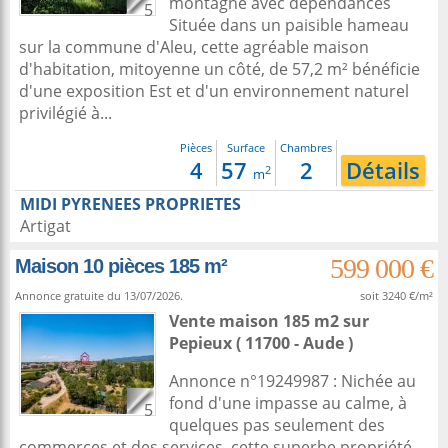
montagne avec dépendances
5
Située dans un paisible hameau
sur la commune d'Aleu, cette agréable maison
d'habitation, mitoyenne un côté, de 57,2 m² bénéficie
d'une exposition Est et d'un environnement naturel
privilégié à...
Pièces
Surface
Chambres
4
57
2
Détails
2
m
MIDI PYRENEES PROPRIETES
Artigat
599 000 €
Maison 10 pièces 185 m²
Annonce gratuite du 13/07/2026.
soit 3240 €/m²
Vente maison 185 m2
sur
Pepieux
( 11700 - Aude )
Annonce n°19249987 : Nichée au
fond d'une impasse au calme, à
5
quelques pas seulement des
commerces et des services, cette superbe propriété