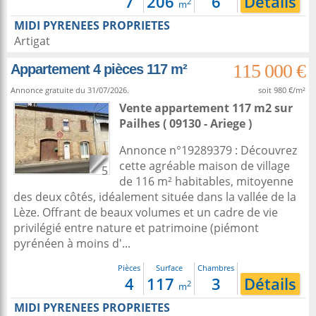
7
206
6
Détails
2
m
MIDI PYRENEES PROPRIETES
Artigat
115 000 €
Appartement 4 pièces 117 m²
Annonce gratuite du 31/07/2026.
soit 980 €/m²
Vente appartement 117 m2
sur
Pailhes
( 09130 - Ariege )
Annonce n°19289379 : Découvrez
cette agréable maison de village
5
de 116 m² habitables, mitoyenne
des deux côtés, idéalement située dans la vallée de la
Lèze. Offrant de beaux volumes et un cadre de vie
privilégié entre nature et patrimoine (piémont
pyrénéen à moins d'...
Pièces
Surface
Chambres
4
117
3
Détails
2
m
MIDI PYRENEES PROPRIETES