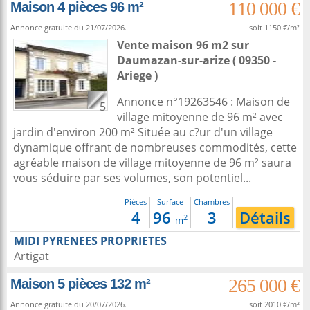
110 000 €
Maison 4 pièces 96 m²
Annonce gratuite du 21/07/2026.
soit 1150 €/m²
Vente maison 96 m2
sur
Daumazan-sur-arize
( 09350 -
Ariege )
Annonce n°19263546 : Maison de
5
village mitoyenne de 96 m² avec
jardin d'environ 200 m² Située au c?ur d'un village
dynamique offrant de nombreuses commodités, cette
agréable maison de village mitoyenne de 96 m² saura
vous séduire par ses volumes, son potentiel...
Pièces
Surface
Chambres
4
96
3
Détails
2
m
MIDI PYRENEES PROPRIETES
Artigat
265 000 €
Maison 5 pièces 132 m²
Annonce gratuite du 20/07/2026.
soit 2010 €/m²