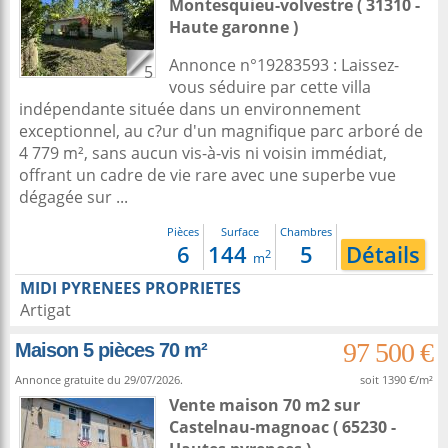
Montesquieu-volvestre
( 31310 -
Haute garonne )
Annonce n°19283593 : Laissez-
5
vous séduire par cette villa
indépendante située dans un environnement
exceptionnel, au c?ur d'un magnifique parc arboré de
4 779 m², sans aucun vis-à-vis ni voisin immédiat,
offrant un cadre de vie rare avec une superbe vue
dégagée sur ...
Pièces
Surface
Chambres
6
144
5
Détails
2
m
MIDI PYRENEES PROPRIETES
Artigat
97 500 €
Maison 5 pièces 70 m²
Annonce gratuite du 29/07/2026.
soit 1390 €/m²
Vente maison 70 m2
sur
Castelnau-magnoac
( 65230 -