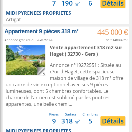
7
190
6
Détails
2
m
MIDI PYRENEES PROPRIETES
Artigat
445 000 €
Appartement 9 pièces 318 m²
Annonce gratuite du 26/07/2026.
soit 1400 €/m²
Vente appartement 318 m2
sur
Haget
( 32730 - Gers )
Annonce n°19272551 : Située au
c?ur d'Haget, cette spacieuse
5
maison de village de 318 m² offre
un cadre de vie exceptionnel avec ses 9 pièces
lumineuses, dont 5 chambres confortables. Le
charme de l'ancien est sublimé par les poutres
apparentes, une belle chemi...
Pièces
Surface
Chambres
9
318
5
Détails
2
m
MIDI PYRENEES PROPRIETES