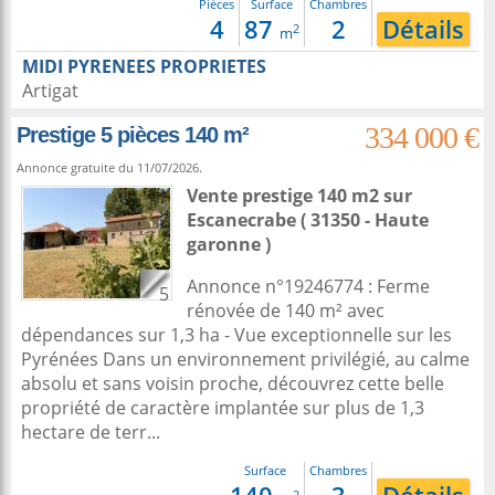
Pièces
Surface
Chambres
4
87
2
Détails
2
m
MIDI PYRENEES PROPRIETES
Artigat
334 000 €
Prestige 5 pièces 140 m²
Annonce gratuite du 11/07/2026.
Vente prestige 140 m2
sur
Escanecrabe
( 31350 - Haute
garonne )
Annonce n°19246774 : Ferme
5
rénovée de 140 m² avec
dépendances sur 1,3 ha - Vue exceptionnelle sur les
Pyrénées Dans un environnement privilégié, au calme
absolu et sans voisin proche, découvrez cette belle
propriété de caractère implantée sur plus de 1,3
hectare de terr...
Surface
Chambres
2