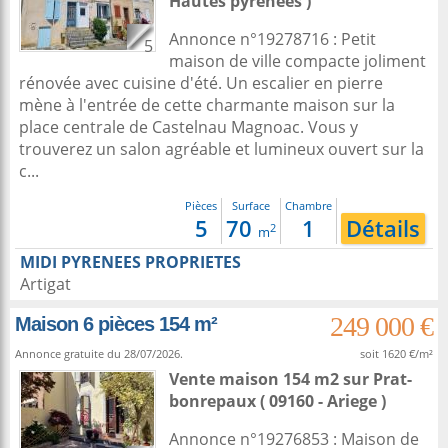
Hautes pyrenees )
Annonce n°19278716 : Petit
5
maison de ville compacte joliment
rénovée avec cuisine d'été. Un escalier en pierre
mène à l'entrée de cette charmante maison sur la
place centrale de Castelnau Magnoac. Vous y
trouverez un salon agréable et lumineux ouvert sur la
c...
Pièces
Surface
Chambre
5
70
1
Détails
2
m
MIDI PYRENEES PROPRIETES
Artigat
249 000 €
Maison 6 pièces 154 m²
Annonce gratuite du 28/07/2026.
soit 1620 €/m²
Vente maison 154 m2
sur
Prat-
bonrepaux
( 09160 - Ariege )
Annonce n°19276853 : Maison de