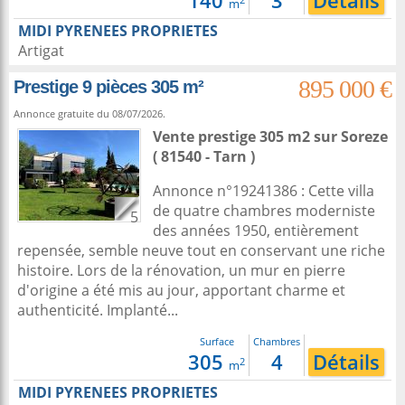
140
3
Détails
m
MIDI PYRENEES PROPRIETES
Artigat
895 000 €
Prestige 9 pièces 305 m²
Annonce gratuite du 08/07/2026.
Vente prestige 305 m2
sur
Soreze
( 81540 - Tarn )
Annonce n°19241386 : Cette villa
de quatre chambres moderniste
5
des années 1950, entièrement
repensée, semble neuve tout en conservant une riche
histoire. Lors de la rénovation, un mur en pierre
d'origine a été mis au jour, apportant charme et
authenticité. Implanté...
Surface
Chambres
305
4
Détails
2
m
MIDI PYRENEES PROPRIETES