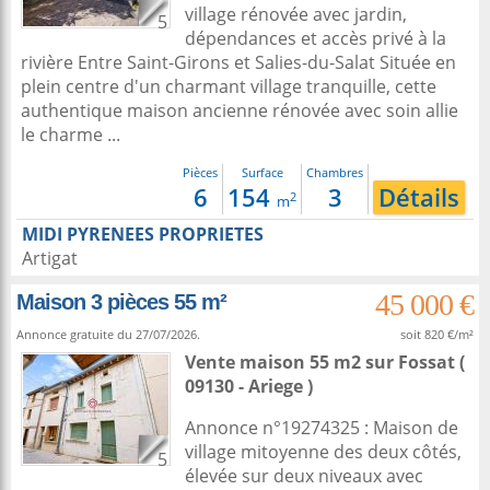
village rénovée avec jardin,
5
dépendances et accès privé à la
rivière Entre Saint-Girons et Salies-du-Salat Située en
plein centre d'un charmant village tranquille, cette
authentique maison ancienne rénovée avec soin allie
le charme ...
Pièces
Surface
Chambres
6
154
3
Détails
2
m
MIDI PYRENEES PROPRIETES
Artigat
45 000 €
Maison 3 pièces 55 m²
Annonce gratuite du 27/07/2026.
soit 820 €/m²
Vente maison 55 m2
sur
Fossat
(
09130 - Ariege )
Annonce n°19274325 : Maison de
village mitoyenne des deux côtés,
5
élevée sur deux niveaux avec