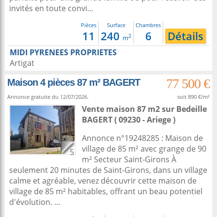
invités en toute convi...
Pièces
Surface
Chambres
11
240
6
Détails
2
m
MIDI PYRENEES PROPRIETES
Artigat
77 500 €
Maison 4 pièces 87 m² BAGERT
Annonce gratuite du 12/07/2026.
soit 890 €/m²
Vente maison 87 m2
sur
Bedeille
BAGERT ( 09230 - Ariege )
Annonce n°19248285 : Maison de
village de 85 m² avec grange de 90
5
m² Secteur Saint-Girons À
seulement 20 minutes de Saint-Girons, dans un village
calme et agréable, venez découvrir cette maison de
village de 85 m² habitables, offrant un beau potentiel
d'évolution. ...