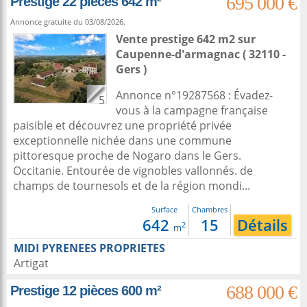
695 000 €
Prestige 22 pièces 642 m²
Annonce gratuite du 03/08/2026.
Vente prestige 642 m2
sur
Caupenne-d'armagnac
( 32110 -
Gers )
Annonce n°19287568 : Évadez-
5
vous à la campagne française
paisible et découvrez une propriété privée
exceptionnelle nichée dans une commune
pittoresque proche de Nogaro dans le Gers.
Occitanie. Entourée de vignobles vallonnés. de
champs de tournesols et de la région mondi...
Surface
Chambres
642
15
Détails
2
m
MIDI PYRENEES PROPRIETES
Artigat
688 000 €
Prestige 12 pièces 600 m²