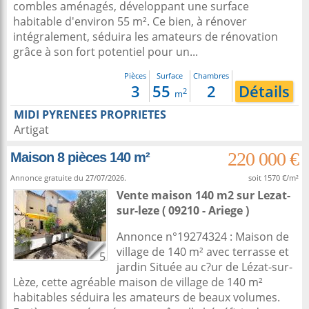
combles aménagés, développant une surface
habitable d'environ 55 m². Ce bien, à rénover
intégralement, séduira les amateurs de rénovation
grâce à son fort potentiel pour un...
Pièces
Surface
Chambres
3
55
2
Détails
2
m
MIDI PYRENEES PROPRIETES
Artigat
220 000 €
Maison 8 pièces 140 m²
Annonce gratuite du 27/07/2026.
soit 1570 €/m²
Vente maison 140 m2
sur
Lezat-
sur-leze
( 09210 - Ariege )
Annonce n°19274324 : Maison de
village de 140 m² avec terrasse et
5
jardin Située au c?ur de Lézat-sur-
Lèze, cette agréable maison de village de 140 m²
habitables séduira les amateurs de beaux volumes.