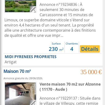
Annonce n°19234836 : À
seulement 30 minutes de
5
Carcassonne et 15 minutes de
Limoux, ce superbe domaine viticole s'étend sur
environ 4,4 hectares d'un seul tenant. La propriété
allie une architecture contemporaine à des finitions
de qualité et offre une vue impr...
Surface
Chambres
230
4
Détails
2
m
MIDI PYRENEES PROPRIETES
Artigat
35 000 €
Maison 70 m²
Annonce gratuite du 28/06/2026.
Vente maison 70 m2
sur
Alzonne
( 11170 - Aude )
Annonce n°19229137 : Située dans
le village de Villespy, cette remise