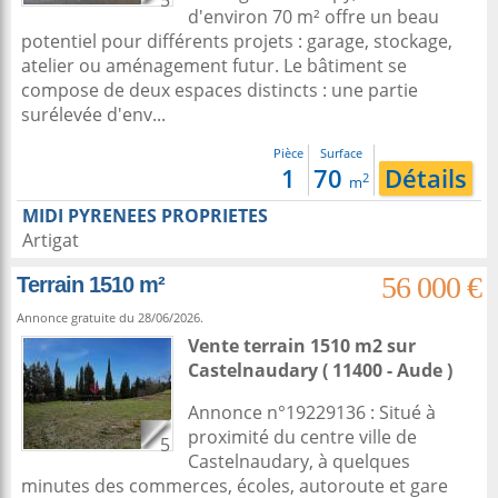
5
d'environ 70 m² offre un beau
potentiel pour différents projets : garage, stockage,
atelier ou aménagement futur. Le bâtiment se
compose de deux espaces distincts : une partie
surélevée d'env...
Pièce
Surface
1
70
Détails
2
m
MIDI PYRENEES PROPRIETES
Artigat
56 000 €
Terrain 1510 m²
Annonce gratuite du 28/06/2026.
Vente terrain 1510 m2
sur
Castelnaudary
( 11400 - Aude )
Annonce n°19229136 : Situé à
proximité du centre ville de
5
Castelnaudary, à quelques
minutes des commerces, écoles, autoroute et gare