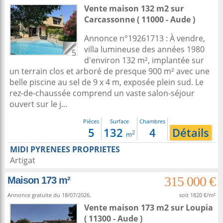
Vente maison 132 m2
sur
Carcassonne
( 11000 - Aude )
Annonce n°19261713 : À vendre,
villa lumineuse des années 1980
5
d'environ 132 m², implantée sur
un terrain clos et arboré de presque 900 m² avec une
belle piscine au sel de 9 x 4 m, exposée plein sud. Le
rez-de-chaussée comprend un vaste salon-séjour
ouvert sur le j...
Pièces
Surface
Chambres
5
132
4
Détails
2
m
MIDI PYRENEES PROPRIETES
Artigat
315 000 €
Maison 173 m²
Annonce gratuite du 18/07/2026.
soit 1820 €/m²
Vente maison 173 m2
sur
Loupia
( 11300 - Aude )