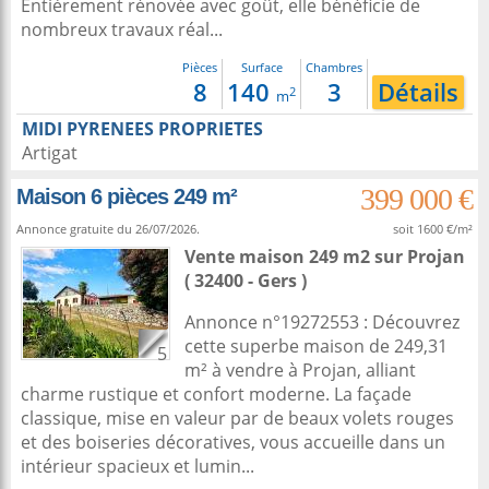
Entièrement rénovée avec goût, elle bénéficie de
nombreux travaux réal...
Pièces
Surface
Chambres
8
140
3
Détails
2
m
MIDI PYRENEES PROPRIETES
Artigat
399 000 €
Maison 6 pièces 249 m²
Annonce gratuite du 26/07/2026.
soit 1600 €/m²
Vente maison 249 m2
sur
Projan
( 32400 - Gers )
Annonce n°19272553 : Découvrez
cette superbe maison de 249,31
5
m² à vendre à Projan, alliant
charme rustique et confort moderne. La façade
classique, mise en valeur par de beaux volets rouges
et des boiseries décoratives, vous accueille dans un
intérieur spacieux et lumin...