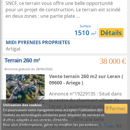
SNCF, ce terrain vous offre une belle opportunité
pour un projet de construction. Le terrain est scindé
en deux zones : une partie plate ...
Surface
1510
Détails
2
m
MIDI PYRENEES PROPRIETES
Artigat
38 000 €
Terrain 260 m²
Annonce gratuite du 28/06/2026.
Vente terrain 260 m2
sur
Leran
(
09600 - Ariege )
Annonce n°19229135 : Situé dans
le centre du charmant village de
5
Utilisation des cookies
Léran, à seulement quelques
X Fermer
En poursuivant votre navigation vous acceptez l'utilisation des
minutes du Lac de Montbel et à 15 minutes de
cookies ou technologies similaires pour disposer de services et
Mirepoix, ce terrain de 260 m² offre une belle
d'offres adaptés à vos centres d'intérêts
Pour plus d'informations, gérer ou modifier les paramètres,
cliquez ici
opportunité pour un projet de construction. Tous les