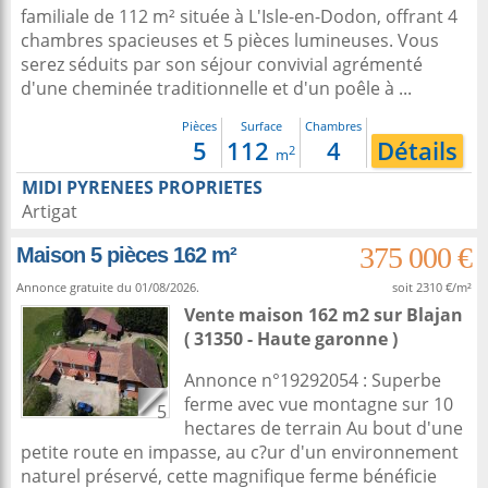
familiale de 112 m² située à L'Isle-en-Dodon, offrant 4
chambres spacieuses et 5 pièces lumineuses. Vous
serez séduits par son séjour convivial agrémenté
d'une cheminée traditionnelle et d'un poêle à ...
Pièces
Surface
Chambres
5
112
4
Détails
2
m
MIDI PYRENEES PROPRIETES
Artigat
375 000 €
Maison 5 pièces 162 m²
Annonce gratuite du 01/08/2026.
soit 2310 €/m²
Vente maison 162 m2
sur
Blajan
( 31350 - Haute garonne )
Annonce n°19292054 : Superbe
ferme avec vue montagne sur 10
5
hectares de terrain Au bout d'une
petite route en impasse, au c?ur d'un environnement
naturel préservé, cette magnifique ferme bénéficie