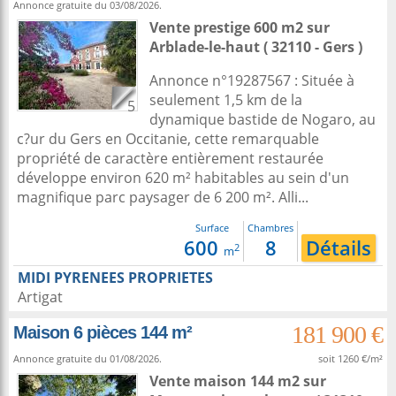
Annonce gratuite du 03/08/2026.
Vente prestige 600 m2
sur
Arblade-le-haut
( 32110 - Gers )
Annonce n°19287567 : Située à
seulement 1,5 km de la
5
dynamique bastide de Nogaro, au
c?ur du Gers en Occitanie, cette remarquable
propriété de caractère entièrement restaurée
développe environ 620 m² habitables au sein d'un
magnifique parc paysager de 6 200 m². Alli...
Surface
Chambres
600
8
Détails
2
m
MIDI PYRENEES PROPRIETES
Artigat
181 900 €
Maison 6 pièces 144 m²
Annonce gratuite du 01/08/2026.
soit 1260 €/m²
Vente maison 144 m2
sur