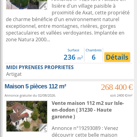
lisière d'un village paisible à
5
proximité de Axat, cette propriété
de charme bénéficie d'un environnement naturel
exceptionnel, entre montagnes, rivières, gorges
spectaculaires et vallées verdoyantes. Implantée en
zone Natura 2000...
Surface
Chambres
236
6
Détails
2
m
MIDI PYRENEES PROPRIETES
Artigat
268 400 €
Maison 5 pièces 112 m²
Annonce gratuite du 02/08/2026.
soit 2400 €/m²
Vente maison 112 m2
sur
Isle-
en-dodon
( 31230 - Haute
garonne )
Annonce n°19293089 : Venez
5
découvrir cette belle maison