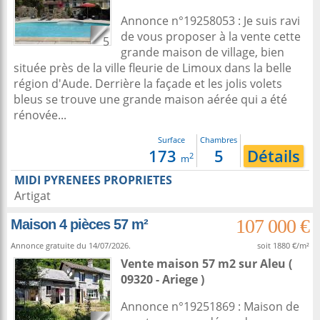
Annonce n°19258053 : Je suis ravi
de vous proposer à la vente cette
5
grande maison de village, bien
située près de la ville fleurie de Limoux dans la belle
région d'Aude. Derrière la façade et les jolis volets
bleus se trouve une grande maison aérée qui a été
rénovée...
Surface
Chambres
173
5
Détails
2
m
MIDI PYRENEES PROPRIETES
Artigat
107 000 €
Maison 4 pièces 57 m²
Annonce gratuite du 14/07/2026.
soit 1880 €/m²
Vente maison 57 m2
sur
Aleu
(
09320 - Ariege )
Annonce n°19251869 : Maison de