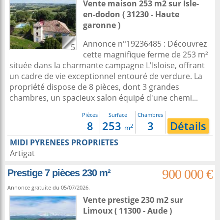
Vente maison 253 m2
sur
Isle-
en-dodon
( 31230 - Haute
garonne )
Annonce n°19236485 : Découvrez
5
cette magnifique ferme de 253 m²
située dans la charmante campagne L'Isloise, offrant
un cadre de vie exceptionnel entouré de verdure. La
propriété dispose de 8 pièces, dont 3 grandes
chambres, un spacieux salon équipé d'une chemi...
Pièces
Surface
Chambres
8
253
3
Détails
2
m
MIDI PYRENEES PROPRIETES
Artigat
900 000 €
Prestige 7 pièces 230 m²
Annonce gratuite du 05/07/2026.
Vente prestige 230 m2
sur
Limoux
( 11300 - Aude )