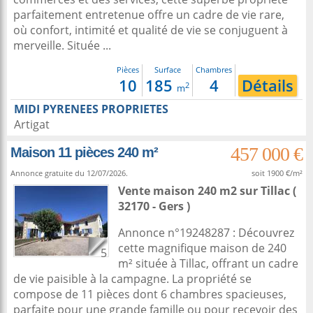
parfaitement entretenue offre un cadre de vie rare,
où confort, intimité et qualité de vie se conjuguent à
merveille. Située ...
Pièces
Surface
Chambres
10
185
4
Détails
2
m
MIDI PYRENEES PROPRIETES
Artigat
457 000 €
Maison 11 pièces 240 m²
Annonce gratuite du 12/07/2026.
soit 1900 €/m²
Vente maison 240 m2
sur
Tillac
(
32170 - Gers )
Annonce n°19248287 : Découvrez
cette magnifique maison de 240
5
m² située à Tillac, offrant un cadre
de vie paisible à la campagne. La propriété se
compose de 11 pièces dont 6 chambres spacieuses,
parfaite pour une grande famille ou pour recevoir des