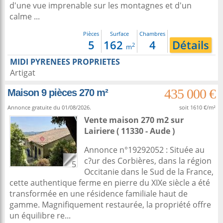
d'une vue imprenable sur les montagnes et d'un
calme ...
Pièces
Surface
Chambres
5
162
4
Détails
2
m
MIDI PYRENEES PROPRIETES
Artigat
435 000 €
Maison 9 pièces 270 m²
Annonce gratuite du 01/08/2026.
soit 1610 €/m²
Vente maison 270 m2
sur
Lairiere
( 11330 - Aude )
Annonce n°19292052 : Située au
c?ur des Corbières, dans la région
5
Occitanie dans le Sud de la France,
cette authentique ferme en pierre du XIXe siècle a été
transformée en une résidence familiale haut de
gamme. Magnifiquement restaurée, la propriété offre
un équilibre re...