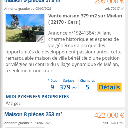
299 000 €
Maison 9 pièces 379 m²
Annonce gratuite du 08/07/2026.
soit 790 €/m²
Vente maison 379 m2
sur
Mielan
( 32170 - Gers )
Annonce n°19241384 : Alliant
charme historique et espaces de
5
vie généreux ainsi que des
opportunités de développement passionnantes, cette
remarquable maison de ville bénéficie d'une position
privilégiée au centre du village dynamique de Miélan,
à seulement une cour...
Pièces
Surface
Chambres
9
379
5
Détails
2
m
MIDI PYRENEES PROPRIETES
Artigat
422 000 €
Maison 8 pièces 253 m²
Annonce gratuite du 06/07/2026.
soit 1670 €/m²