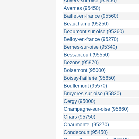
Auvers-sur-oise (95430)
Avernes (95450)
Baillet-en-france (95560)
Beauchamp (95250)
Beaumont-sur-oise (95260)
Belloy-en-france (95270)
Bernes-sur-oise (95340)
Bessancourt (95550)
Bezons (95870)
Boisemont (95000)
Boissy-l'aillerie (95650)
Bouffemont (95570)
Bruyeres-sur-oise (95820)
Cergy (95000)
Champagne-sur-oise (95660)
Chars (95750)
Chaumontel (95270)
Condecourt (95450)