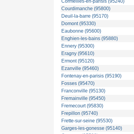
Cormeilles-en-parisis (95240)
Courdimanche (95800)
Deuil-la-barre (95170)
Domont (95330)
Eaubonne (95600)
Enghien-les-bains (95880)
Ennery (95300)
Eragny (95610)
Ermont (95120)
Ezanville (95460)
Fontenay-en-parisis (95190)
Fosses (95470)
Franconville (95130)
Fremainville (95450)
Fremecourt (95830)
Frepillon (95740)
Frette-sur-seine (95530)
Garges-les-gonesse (95140)