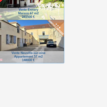
Vente Ennery
Maison 67 m2
241500 €
Vente Neuville-sur-oise
Appartement 57 m2
148000 €