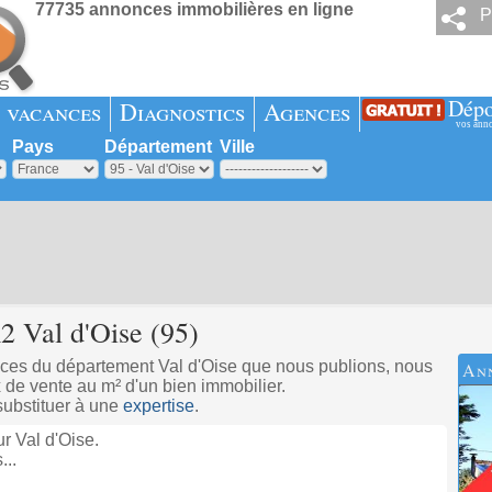
77735 annonces immobilières en ligne
P
Dépo
 vacances
Diagnostics
Agences
vos ann
Pays
Département
Ville
2 Val d'Oise (95)
onces du département Val d'Oise que nous publions, nous
An
x de vente au m² d'un bien immobilier.
 substituer à une
expertise
.
r Val d'Oise.
...