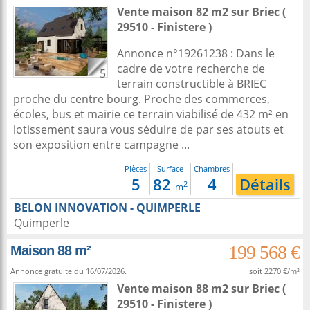
Vente maison 82 m2
sur
Briec
(
29510 - Finistere )
Annonce n°19261238 : Dans le
cadre de votre recherche de
5
terrain constructible à BRIEC
proche du centre bourg. Proche des commerces,
écoles, bus et mairie ce terrain viabilisé de 432 m² en
lotissement saura vous séduire de par ses atouts et
son exposition entre campagne ...
Pièces
Surface
Chambres
5
82
4
Détails
2
m
BELON INNOVATION - QUIMPERLE
Quimperle
199 568 €
Maison 88 m²
Annonce gratuite du 16/07/2026.
soit 2270 €/m²
Vente maison 88 m2
sur
Briec
(
29510 - Finistere )