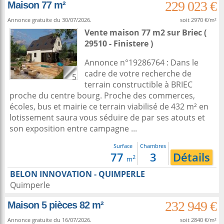
229 023 €
Maison 77 m²
Annonce gratuite du 30/07/2026.
soit 2970 €/m²
Vente maison 77 m2
sur
Briec
(
29510 - Finistere )
Annonce n°19286764 : Dans le
cadre de votre recherche de
5
terrain constructible à BRIEC
proche du centre bourg. Proche des commerces,
écoles, bus et mairie ce terrain viabilisé de 432 m² en
lotissement saura vous séduire de par ses atouts et
son exposition entre campagne ...
Surface
Chambres
77
3
Détails
2
m
BELON INNOVATION - QUIMPERLE
Quimperle
232 949 €
Maison 5 pièces 82 m²
Annonce gratuite du 16/07/2026.
soit 2840 €/m²