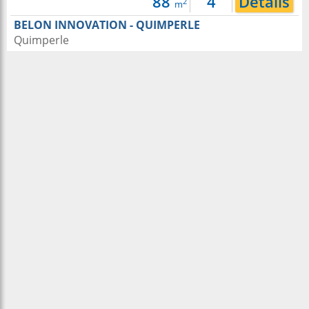
88
4
Détails
2
m
BELON INNOVATION - QUIMPERLE
Quimperle