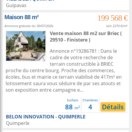
Guipavas
199 568 €
Maison 88 m²
Annonce gratuite du 30/07/2026.
soit 2270 €/m²
Vente maison 88 m2
sur
Briec
(
29510 - Finistere )
Annonce n°19286781 : Dans le
cadre de votre recherche de
5
terrain constructible à BRIEC
proche du centre bourg. Proche des commerces,
écoles, bus et mairie ce terrain viabilisé de 417m² en
lotissement saura vous séduire de par ses atouts et
son exposition entre campagne e...
Surface
Chambres
88
4
Détails
2
m
BELON INNOVATION - QUIMPERLE
Quimperle