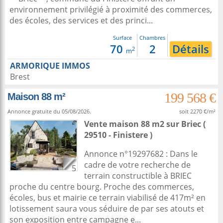
environnement privilégié à proximité des commerces,
des écoles, des services et des princi...
Surface
Chambres
70
2
Détails
2
m
ARMORIQUE IMMOS
Brest
199 568 €
Maison 88 m²
Annonce gratuite du 05/08/2026.
soit 2270 €/m²
Vente maison 88 m2
sur
Briec
(
29510 - Finistere )
Annonce n°19297682 : Dans le
cadre de votre recherche de
5
terrain constructible à BRIEC
proche du centre bourg. Proche des commerces,
écoles, bus et mairie ce terrain viabilisé de 417m² en
lotissement saura vous séduire de par ses atouts et
son exposition entre campagne e...