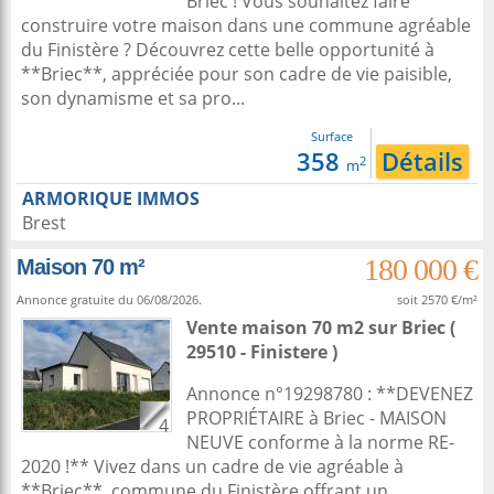
Briec ! Vous souhaitez faire
construire votre maison dans une commune agréable
du Finistère ? Découvrez cette belle opportunité à
**Briec**, appréciée pour son cadre de vie paisible,
son dynamisme et sa pro...
Surface
358
Détails
2
m
ARMORIQUE IMMOS
Brest
180 000 €
Maison 70 m²
Annonce gratuite du 06/08/2026.
soit 2570 €/m²
Vente maison 70 m2
sur
Briec
(
29510 - Finistere )
Annonce n°19298780 : **DEVENEZ
PROPRIÉTAIRE à Briec - MAISON
4
NEUVE conforme à la norme RE-
2020 !** Vivez dans un cadre de vie agréable à
**Briec**, commune du Finistère offrant un