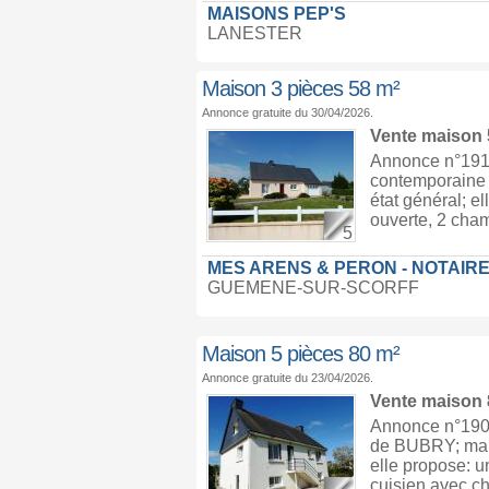
MAISONS PEP'S
LANESTER
Maison 3 pièces 58 m²
Annonce gratuite du 30/04/2026.
Vente maison
Annonce n°1910
contemporaine d
état général; e
ouverte, 2 cham
5
MES ARENS & PERON - NOTAIRE
GUEMENE-SUR-SCORFF
Maison 5 pièces 80 m²
Annonce gratuite du 23/04/2026.
Vente maison
Annonce n°1908
de BUBRY; maiso
elle propose: u
cuisien avec c