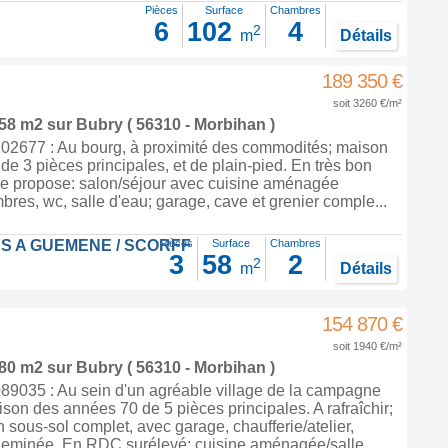
Pièces
Surface
Chambres
6
102
4
2
m
Détails
189 350 €
soit 3260 €/m²
 58 m2
sur
Bubry
( 56310 - Morbihan )
2677 : Au bourg, à proximité des commodités; maison
e 3 pièces principales, et de plain-pied. En très bon
lle propose: salon/séjour avec cuisine aménagée
bres, wc, salle d'eau; garage, cave et grenier comple...
S A GUEMENE / SCORFF
Pièces
Surface
Chambres
3
58
2
2
m
Détails
154 870 €
soit 1940 €/m²
 80 m2
sur
Bubry
( 56310 - Morbihan )
9035 : Au sein d'un agréable village de la campagne
n des années 70 de 5 pièces principales. A rafraîchir;
n sous-sol complet, avec garage, chaufferie/atelier,
heminée. En RDC surélevé: cuisine aménagée/salle...