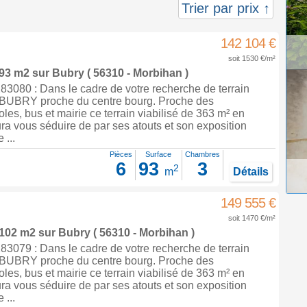
Trier par prix ↑
142 104 €
soit 1530 €/m²
 93 m2
sur
Bubry
( 56310 - Morbihan )
3080 : Dans le cadre de votre recherche de terrain
à BUBRY proche du centre bourg. Proche des
es, bus et mairie ce terrain viabilisé de 363 m² en
ra vous séduire de par ses atouts et son exposition
...
Pièces
Surface
Chambres
6
93
3
2
m
Détails
149 555 €
soit 1470 €/m²
 102 m2
sur
Bubry
( 56310 - Morbihan )
3079 : Dans le cadre de votre recherche de terrain
à BUBRY proche du centre bourg. Proche des
es, bus et mairie ce terrain viabilisé de 363 m² en
ra vous séduire de par ses atouts et son exposition
...