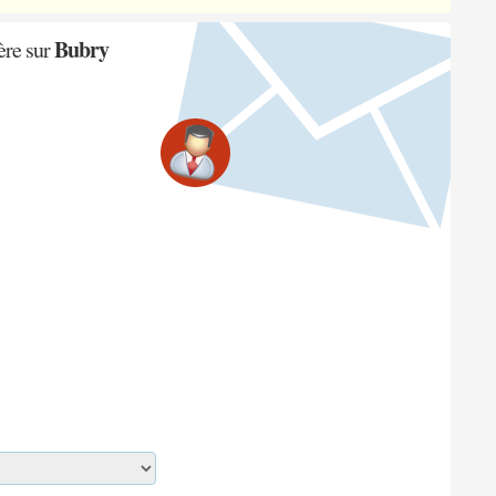
Bubry
ère sur