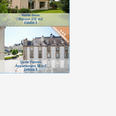
Vente Sene
Maison 101 m2
436800 €
Vente Vannes
Appartement 58 m2
249000 €