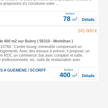
s proposons d'y construire votre ...
T
Surface
78
2
m
Détails
241 600 €
le 400 m2
sur
Bubry
( 56310 - Morbihan )
33768 : Centre bourg; immeuble comprenant un
ogements. Avec des travaux à prévoir; il propose: un
en RDC un commerce: bar avec comptoir et salle,
e professionnelle, wc, salle de restauration avec
.
S A GUEMENE / SCORFF
Surface
400
2
m
Détails