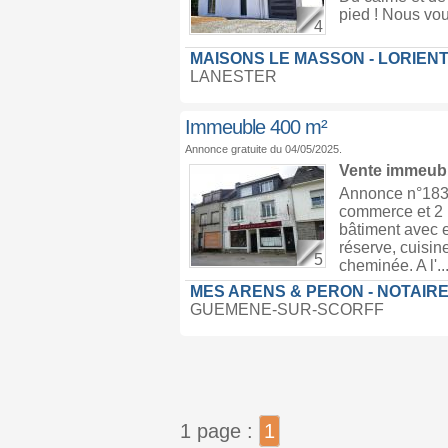
pied ! Nous vou
4
MAISONS LE MASSON - LORIEN
LANESTER
Immeuble 400 m²
Annonce gratuite du 04/05/2025.
Vente immeub
Annonce n°183
commerce et 2 l
bâtiment avec 
réserve, cuisin
5
cheminée. A l'..
MES ARENS & PERON - NOTAIRE
GUEMENE-SUR-SCORFF
1 page :
1