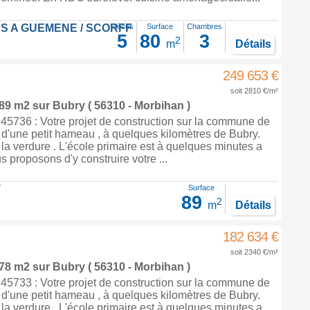
S A GUEMENE / SCORFF
Pièces
Surface
Chambres
5
80
3
2
m
Détails
249 653 €
soit 2810 €/m²
 89 m2
sur
Bubry
( 56310 - Morbihan )
5736 : Votre projet de construction sur la commune de
 d'une petit hameau , à quelques kilomètres de Bubry.
la verdure . L'école primaire est à quelques minutes a
s proposons d'y construire votre ...
T
Surface
89
2
m
Détails
182 634 €
soit 2340 €/m²
 78 m2
sur
Bubry
( 56310 - Morbihan )
5733 : Votre projet de construction sur la commune de
 d'une petit hameau , à quelques kilomètres de Bubry.
la verdure . L'école primaire est à quelques minutes a