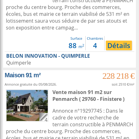
terrain constructible à PENMARCH
proche du centre bourg. Proche des commerces,
écoles, bus et mairie ce terrain viabilisé de 531 m² en
lotissement saura vous séduire de par ses atouts et
son exposition entre campag...
Surface
Chambres
88
4
Détails
2
m
BELON INNOVATION - QUIMPERLE
Quimperle
228 218 €
Maison 91 m²
Annonce gratuite du 05/08/2026.
soit 2510 €/m²
Vente maison 91 m2
sur
Penmarch
( 29760 - Finistere )
Annonce n°19297745 : Dans le
cadre de votre recherche de
4
terrain constructible à PENMARCH
proche du centre bourg. Proche des commerces,
écoles, bus et mairie ce terrain viabilisé de 531 m² en