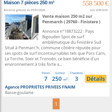
558 500 €
Maison 7 pièces 250 m²
Annonce gratuite du 07/01/2026.
soit 2230 €/m²
Vente maison 250 m2
sur
Penmarch
( 29760 - Finistere )
Annonce n°18873222 : Pays
Bigouden Spot de surf
5
emblématique du Finistère Sud
Situé à Penmarc'h, commune côtière réputée pour
ses spots de surf incontournables tels que Pors Carn,
La Torche, Steir et Tronoën, ce bien bénéficie d'un
environnement à très forte a...
Pièces
Surface
Chambres
7
250
3
Détails
2
m
Agence PROPRIETES PRIVEES FNAIM
Basse-goulaine
1