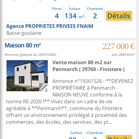
Pièces
Surface
Chambres
4
134
2
Détails
2
m
Agence PROPRIETES PRIVEES FNAIM
Basse-goulaine
227 000 €
Maison 80 m²
Annonce gratuite du 20/07/2026.
soit 2840 €/m²
Vente maison 80 m2
sur
Penmarch
( 29760 - Finistere )
Annonce n°19261526 : **DEVENEZ
PROPRIÉTAIRE à Penmarch -
4
MAISON NEUVE conforme à la
norme RE-2020 !** Vivez dans un cadre de vie
agréable à **Penmarch**, commune du Finistère
offrant un environnement privilégié à proximité des
commerces, des écoles, des services, des pl...
Surface
Chambres