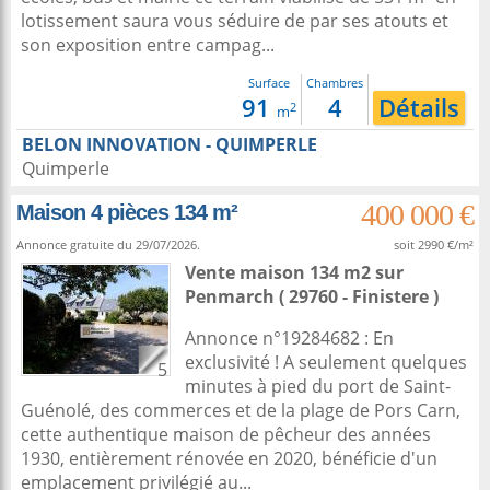
lotissement saura vous séduire de par ses atouts et
son exposition entre campag...
Surface
Chambres
91
4
Détails
2
m
BELON INNOVATION - QUIMPERLE
Quimperle
400 000 €
Maison 4 pièces 134 m²
Annonce gratuite du 29/07/2026.
soit 2990 €/m²
Vente maison 134 m2
sur
Penmarch
( 29760 - Finistere )
Annonce n°19284682 : En
exclusivité ! A seulement quelques
5
minutes à pied du port de Saint-
Guénolé, des commerces et de la plage de Pors Carn,
cette authentique maison de pêcheur des années
1930, entièrement rénovée en 2020, bénéficie d'un
emplacement privilégié au...