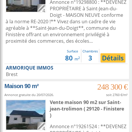
Annonce n°19298800 : **DEVENEZ
PROPRIÉTAIRE à Saint-Jean-du-
4
Doigt - MAISON NEUVE conforme
à la norme RE-2020 !** Vivez dans un cadre de vie
agréable à **Saint-Jean-du-Doigt**, commune du
Finistère offrant un environnement privilégié à
proximité des commerces, des écoles...
Surface
Chambres
80
3
Détails
2
m
ARMORIQUE IMMOS
Brest
248 300 €
Maison 90 m²
Annonce gratuite du 20/07/2026.
soit 2760 €/m²
Vente maison 90 m2
sur
Saint-
jean-trolimon
( 29120 - Finistere
)
Annonce n°19261524 : **DEVENEZ
4