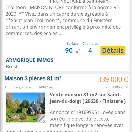
PROPRIÉTAIRE à Saint-Jean-
Trolimon - MAISON NEUVE conforme à la norme RE-
2020 !** Vivez dans un cadre de vie agréable à
**Saint-Jean-Trolimon**, commune du Finistère
offrant un environnement privilégié à proximité des
commerces, des écoles...
Surface
Chambres
90
4
Détails
2
m
ARMORIQUE IMMOS
Brest
339 000 €
Maison 3 pièces 81 m²
Annonce gratuite du 01/06/2026.
soit 4190 €/m²
Vente maison 81 m2
sur
Saint-
jean-du-doigt
( 29630 - Finistere )
Annonce n°19169995 : Lovée dans
son écrin de verdure ,cette
5
magnifique longère rénovée avec
goût et soins ne peut que vous séduire .Les