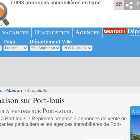
77893 annonces immobilières en ligne
P
Dépo
 vacances
Diagnostics
Agences
vos ann
Pays
Département
Ville
is
Maison
3 résultats
maison sur
Port-louis
s à vendre sur Port-louis.
An
 à Port-louis ? Repimmo propose 3 annonces de vente de
r les particuliers et les agences immobilières de Port-