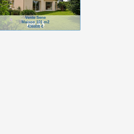
Vente Sene
Maison 101 m2
436800 €