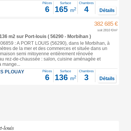
Pièces
Surface
Chambres
6
165
4
2
m
Détails
382 685 €
soit 2810 €/m²
 136 m2
sur
Port-louis
( 56290 - Morbihan )
6859 : A PORT LOUIS (56290), dans le Morbihan, à
ètres de la mer et des commerces et située dans un
, maison semi mitoyenne entièrement rénovée
 au rez-de-chaussée : salon, cuisine aménagée et
à mange...
ES PLOUAY
Pièces
Surface
Chambres
6
136
3
2
m
Détails
t-louis