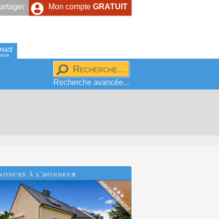
artager
Mon compte
GRATUIT
ser
onces
Recherche avancée...
nonces à l'honneur