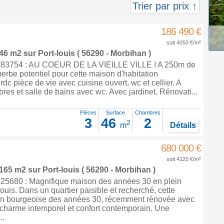
Trier par prix ↑
186 490 €
soit 4050 €/m²
 46 m2
sur
Port-louis
( 56290 - Morbihan )
83754 : AU COEUR DE LA VIEILLE VILLE ! A 250m de
rbe potentiel pour cette maison d'habitation
dc pièce de vie avec cuisine ouvert, wc et cellier. A
bres et salle de bains avec wc. Avec jardinet. Rénovati...
Pièces
Surface
Chambres
3
46
2
2
m
Détails
680 000 €
soit 4120 €/m²
 165 m2
sur
Port-louis
( 56290 - Morbihan )
5680 : Magnifique maison des années 30 en plein
ouis. Dans un quartier paisible et recherché, cette
n bourgeoise des années 30, récemment rénovée avec
 charme intemporel et confort contemporain. Une
..