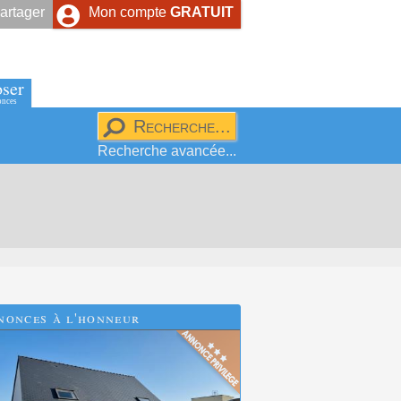
artager
Mon compte
GRATUIT
ser
onces
Recherche avancée...
nonces à l'honneur