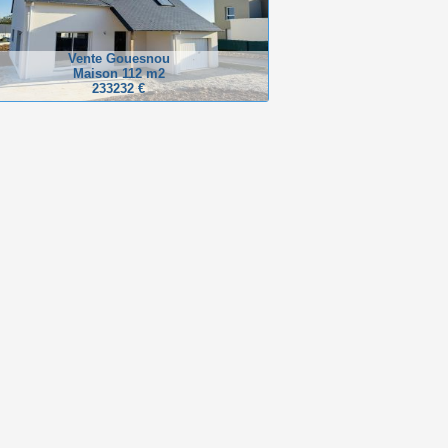
Vente Gouesnou
Maison 112 m2
233232 €