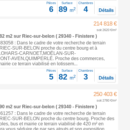
Pièces
Surface
Chambres
6
89
4
2
m
Détails
214 818 €
soit 2620 €/m²
 82 m2
sur
Riec-sur-belon
( 29340 - Finistere )
3058 : Dans le cadre de votre recherche de terrain
à RIEC-SUR-BELON proche du centre bourg et à
e CLOHARS-CARNOET,MOËLAN-SUR-
NT-AVEN,QUIMPERLÉ. Proche des commerces,
airie ce terrain viabilisé en lotissem...
Pièces
Surface
Chambres
5
82
3
2
m
Détails
250 403 €
soit 2780 €/m²
 90 m2
sur
Riec-sur-belon
( 29340 - Finistere )
1257 : Dans le cadre de votre recherche de terrain
à RIEC-SUR-BELON proche du centre bourg. Proche des
es, bus et mairie ce terrain viabilisé de 420 m² en
ra vous séduire de par ses atouts et son exposition