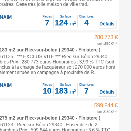
aires. Cette très jolie maison de ville trad...
FNAIM
Pièces
Surface
Chambres
7
124
4
2
m
Détails
280 773 €
soit 1530 €/m²
 183 m2
sur
Riec-sur-belon
( 29340 - Finistere )
1135 : *** EXCLUSIVITÉ *** Riec-sur-Bélon 29340 -
res Prix : 280 773 euros Honoraires : 3,99 % TTC (soit
nclus à la charge de l'acquéreur soit 270 000 euros hors
alement située en campagne à proximité de R...
FNAIM
Pièces
Surface
Chambres
10
183
7
2
m
Détails
599 844 €
soit 2180 €/m²
 275 m2
sur
Riec-sur-belon
( 29340 - Finistere )
1133 : Riec-sur-Bélon 29340 - Ensemble de 2
hambres Prix : 599 844 euros Honoraires : 3,6 % TTC