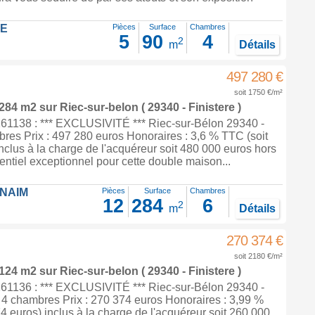
LE
Pièces
Surface
Chambres
5
90
4
2
m
Détails
497 280 €
soit 1750 €/m²
 284 m2
sur
Riec-sur-belon
( 29340 - Finistere )
1138 : *** EXCLUSIVITÉ *** Riec-sur-Bélon 29340 -
res Prix : 497 280 euros Honoraires : 3,6 % TTC (soit
nclus à la charge de l'acquéreur soit 480 000 euros hors
entiel exceptionnel pour cette double maison...
FNAIM
Pièces
Surface
Chambres
12
284
6
2
m
Détails
270 374 €
soit 2180 €/m²
 124 m2
sur
Riec-sur-belon
( 29340 - Finistere )
1136 : *** EXCLUSIVITÉ *** Riec-sur-Bélon 29340 -
 4 chambres Prix : 270 374 euros Honoraires : 3,99 %
4 euros) inclus à la charge de l'acquéreur soit 260 000