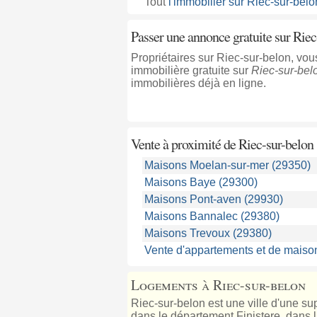
Tout
l'immobilier sur Riec-sur-belo
Passer une annonce gratuite sur Riec
Propriétaires sur Riec-sur-belon, v
immobilière gratuite sur
Riec-sur-bel
immobilières déjà en ligne.
Vente à proximité
de Riec-sur-belon
Maisons Moelan-sur-mer (29350)
Maisons Baye (29300)
Maisons Pont-aven (29930)
Maisons Bannalec (29380)
Maisons Trevoux (29380)
Vente d'appartements et de maison
Logements à Riec-sur-belon
Riec-sur-belon est une ville d'une su
dans le département Finistere, dans la