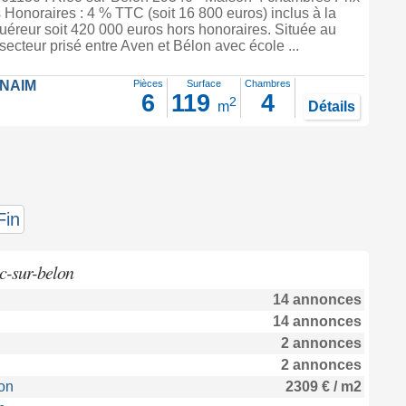
 Honoraires : 4 % TTC (soit 16 800 euros) inclus à la
uéreur soit 420 000 euros hors honoraires. Située au
ecteur prisé entre Aven et Bélon avec école ...
FNAIM
Pièces
Surface
Chambres
6
119
4
2
m
Détails
Fin
c-sur-belon
14 annonces
14 annonces
2 annonces
2 annonces
on
2309 € / m2