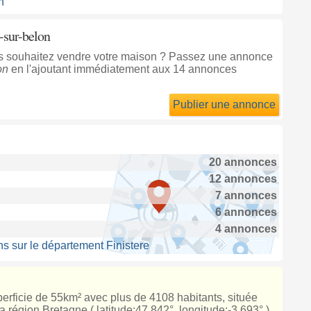
n
-sur-belon
ous souhaitez vendre votre maison ? Passez une annonce
on
en l'ajoutant immédiatement aux 14 annonces
Publier une annonce
20 annonces
12 annonces
7 annonces
6 annonces
4 annonces
s sur le département Finistere
perficie de 55km² avec plus de 4108 habitants, située
 région Bretagne ( latitude:47.842°, longitude:-3.693° ).