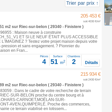
Trier par prix ↑
205 453 €
soit 4030 €/m²
 51 m2
sur
Riec-sur-belon
( 29340 - Finistere )
6955 : Maison neuve à construire
H_51_V1 ET SI LE NEUF ÉTAIT PLUS ACCESSIBLE
IMAGINEZ ? Testez votre projet maison depuis votre
 pression et sans engagement. ? Pionnier du
aison en Fran...
Pièces
Surface
Chambres
4
51
2
2
m
Détails
215 934 €
soit 2430 €/m²
 89 m2
sur
Riec-sur-belon
( 29340 - Finistere )
3059 : Dans le cadre de votre recherche de terrain
à RIEC-SUR-BELON proche du centre bourg et à
e CLOHARS-CARNOET,MOËLAN-SUR-
NT-AVEN,QUIMPERLÉ. Proche des commerces,
airie ce terrain viabilisé en lotissem...