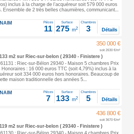
ros) inclus à la charge de l'acquéreur soit 579 000 euros
s. Ensemble de 2 très belles chaumières, communicant...
FNAIM
Pièces
Surface
Chambres
11
275
3
2
m
Détails
350 000 €
soit 2630 €/m²
 133 m2
sur
Riec-sur-belon
( 29340 - Finistere )
1131 : Riec-sur-Bélon 29340 - Maison 5 chambres Prix
 Honoraires : 16 000 euros TTC (soit 4,79%) inclus à la
quéreur soit 334 000 euros hors honoraires. Beaucoup de
cette maison traditionnelle des années 5...
FNAIM
Pièces
Surface
Chambres
7
133
5
2
m
Détails
436 800 €
soit 3670 €/m²
 119 m2
sur
Riec-sur-belon
( 29340 - Finistere )
1130 : Riec-sur-Bélon 29340 - Maison 4 chambres Prix