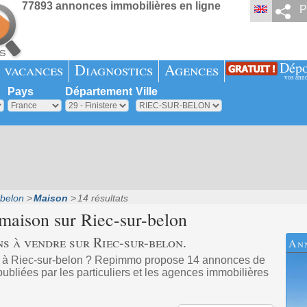
77893 annonces immobilières en ligne
P
Dépo
 vacances
Diagnostics
Agences
vos ann
Pays
Département
Ville
-belon
Maison
14 résultats
 maison sur
Riec-sur-belon
s à vendre sur Riec-sur-belon.
An
t à Riec-sur-belon ? Repimmo propose 14 annonces de
bliées par les particuliers et les agences immobilières