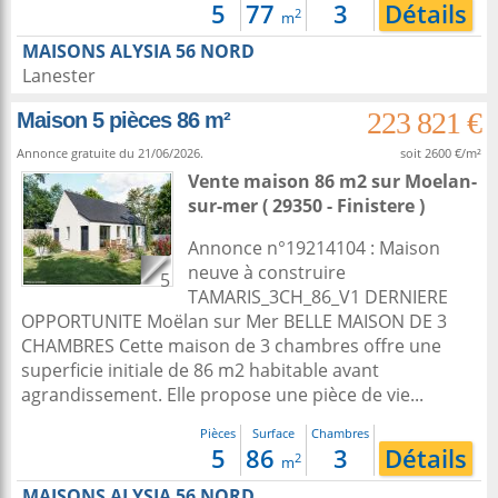
5
77
3
Détails
2
m
MAISONS ALYSIA 56 NORD
Lanester
223 821 €
Maison 5 pièces 86 m²
Annonce gratuite du 21/06/2026.
soit 2600 €/m²
Vente maison 86 m2
sur
Moelan-
sur-mer
( 29350 - Finistere )
Annonce n°19214104 : Maison
neuve à construire
5
TAMARIS_3CH_86_V1 DERNIERE
OPPORTUNITE Moëlan sur Mer BELLE MAISON DE 3
CHAMBRES Cette maison de 3 chambres offre une
superficie initiale de 86 m2 habitable avant
agrandissement. Elle propose une pièce de vie...
Pièces
Surface
Chambres
5
86
3
Détails
2
m
MAISONS ALYSIA 56 NORD