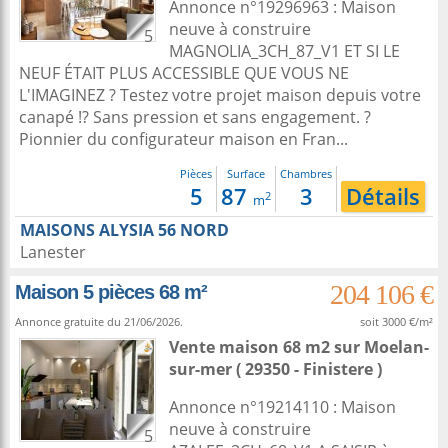
Annonce n°19296963 : Maison
neuve à construire
5
MAGNOLIA_3CH_87_V1 ET SI LE
NEUF ÉTAIT PLUS ACCESSIBLE QUE VOUS NE
L'IMAGINEZ ? Testez votre projet maison depuis votre
canapé !? Sans pression et sans engagement. ?
Pionnier du configurateur maison en Fran...
Pièces
Surface
Chambres
5
87
3
Détails
2
m
MAISONS ALYSIA 56 NORD
Lanester
204 106 €
Maison 5 pièces 68 m²
Annonce gratuite du 21/06/2026.
soit 3000 €/m²
Vente maison 68 m2
sur
Moelan-
sur-mer
( 29350 - Finistere )
Annonce n°19214110 : Maison
neuve à construire
5