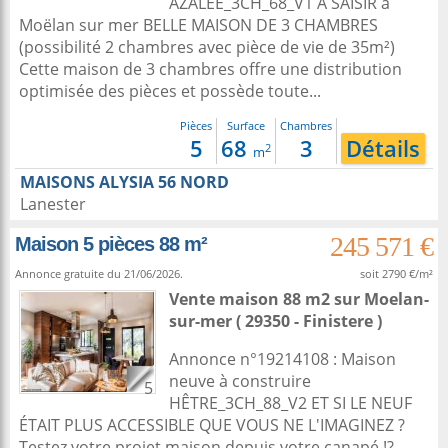
AZALEE_3CH_68_V1 A SAISIR à
Moëlan sur mer BELLE MAISON DE 3 CHAMBRES
(possibilité 2 chambres avec pièce de vie de 35m²)
Cette maison de 3 chambres offre une distribution
optimisée des pièces et possède toute...
Pièces
Surface
Chambres
5
68
3
Détails
2
m
MAISONS ALYSIA 56 NORD
Lanester
245 571 €
Maison 5 pièces 88 m²
Annonce gratuite du 21/06/2026.
soit 2790 €/m²
Vente maison 88 m2
sur
Moelan-
sur-mer
( 29350 - Finistere )
Annonce n°19214108 : Maison
neuve à construire
5
HÊTRE_3CH_88_V2 ET SI LE NEUF
ÉTAIT PLUS ACCESSIBLE QUE VOUS NE L'IMAGINEZ ?
Testez votre projet maison depuis votre canapé !?