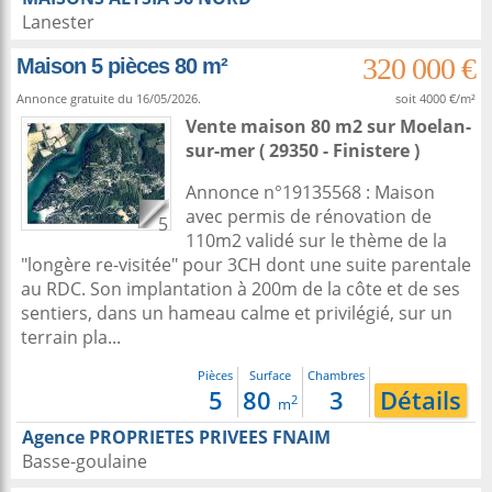
Lanester
320 000 €
Maison 5 pièces 80 m²
Annonce gratuite du 16/05/2026.
soit 4000 €/m²
Vente maison 80 m2
sur
Moelan-
sur-mer
( 29350 - Finistere )
Annonce n°19135568 : Maison
avec permis de rénovation de
5
110m2 validé sur le thème de la
"longère re-visitée" pour 3CH dont une suite parentale
au RDC. Son implantation à 200m de la côte et de ses
sentiers, dans un hameau calme et privilégié, sur un
terrain pla...
Pièces
Surface
Chambres
5
80
3
Détails
2
m
Agence PROPRIETES PRIVEES FNAIM
Basse-goulaine