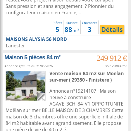
Sans pression et sans engagement. ? Pionnier du
configurateur maison en France,...
Pièces
Surface
Chambres
5
88
3
Détails
2
m
MAISONS ALYSIA 56 NORD
Lanester
249 912 €
Maison 5 pièces 84 m²
Annonce gratuite du 21/06/2026.
soit 2980 €/m²
Vente maison 84 m2
sur
Moelan-
sur-mer
( 29350 - Finistere )
Annonce n°19214107 : Maison
neuve à construire
5
AGAVE_3CH_84_V1 OPPORTUNITE
Moëlan sur mer BELLE MAISON DE 3 CHAMBRES Cette
maison de 3 chambres offre une superficie initiale de
84 m2 habitable avant agrandissement. Elle propose
une pièce de vie de 40 m2 é...