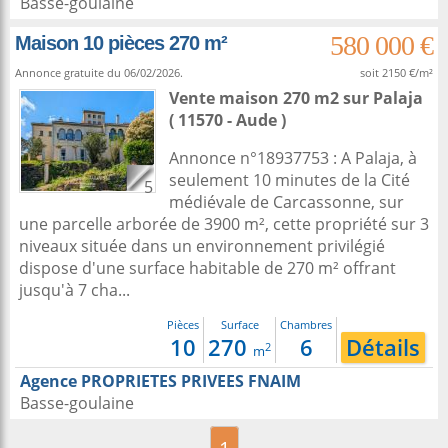
Basse-goulaine
580 000 €
Maison 10 pièces 270 m²
Annonce gratuite du 06/02/2026.
soit 2150 €/m²
Vente maison 270 m2
sur
Palaja
( 11570 - Aude )
Annonce n°18937753 : A Palaja, à
seulement 10 minutes de la Cité
5
médiévale de Carcassonne, sur
une parcelle arborée de 3900 m², cette propriété sur 3
niveaux située dans un environnement privilégié
dispose d'une surface habitable de 270 m² offrant
jusqu'à 7 cha...
Pièces
Surface
Chambres
10
270
6
Détails
2
m
Agence PROPRIETES PRIVEES FNAIM
Basse-goulaine