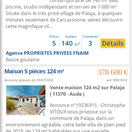
contemporaine de 140 m² avec
piscine, studio indépendant et terrain de 1 000 m²
Située dans le très prisé village de Palaja, à quelques
minutes seulement de Carcassonne, venez découvrir
cette magnifique vil...
Pièces
Surface
Chambres
5
140
3
Détails
2
m
Agence PROPRIETES PRIVEES FNAIM
Basse-goulaine
378 600 €
Maison 5 pièces 124 m²
Annonce gratuite du 03/07/2026.
soit 3050 €/m²
Vente maison 124 m2
sur
Palaja
( 11570 - Aude )
Annonce n°19236915 : Christophe
VITOUX vous propose sur la
5
commune de Palaja, dans un
environnement agréable, cette belle villa de plain pied
de 2019, de 124 m² habitables sur une parcelle