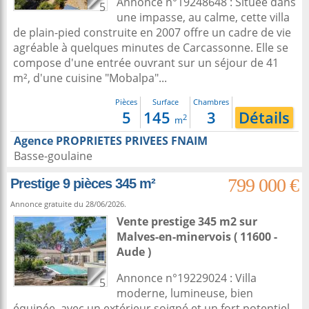
Annonce n°19248648 : Située dans
5
une impasse, au calme, cette villa
de plain-pied construite en 2007 offre un cadre de vie
agréable à quelques minutes de Carcassonne. Elle se
compose d'une entrée ouvrant sur un séjour de 41
m², d'une cuisine "Mobalpa"...
Pièces
Surface
Chambres
5
145
3
Détails
2
m
Agence PROPRIETES PRIVEES FNAIM
Basse-goulaine
799 000 €
Prestige 9 pièces 345 m²
Annonce gratuite du 28/06/2026.
Vente prestige 345 m2
sur
Malves-en-minervois
( 11600 -
Aude )
Annonce n°19229024 : Villa
5
moderne, lumineuse, bien
équipée, avec un extérieur soigné et un fort potentiel