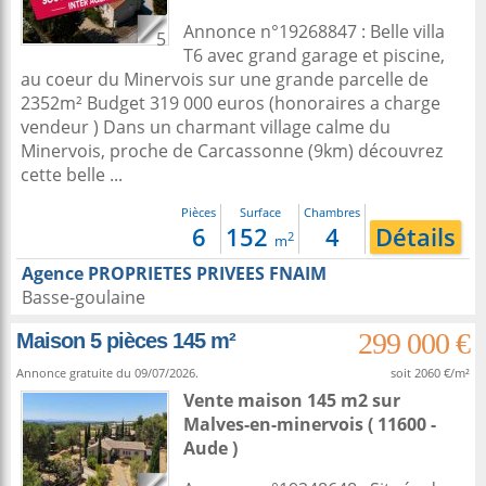
Annonce n°19268847 : Belle villa
5
T6 avec grand garage et piscine,
au coeur du Minervois sur une grande parcelle de
2352m² Budget 319 000 euros (honoraires a charge
vendeur ) Dans un charmant village calme du
Minervois, proche de Carcassonne (9km) découvrez
cette belle ...
Pièces
Surface
Chambres
6
152
4
Détails
2
m
Agence PROPRIETES PRIVEES FNAIM
Basse-goulaine
299 000 €
Maison 5 pièces 145 m²
Annonce gratuite du 09/07/2026.
soit 2060 €/m²
Vente maison 145 m2
sur
Malves-en-minervois
( 11600 -
Aude )