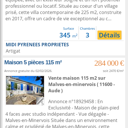
professionnel ou locatif. Située au coeur d'un village
prisé, cette villa contemporaine de 225 m2, construite
en 2017, offre un cadre de vie exceptionnel au c...
Surface
Chambres
345
3
Détails
2
m
MIDI PYRENEES PROPRIETES
Artigat
284 000 €
Maison 5 pièces 115 m²
Annonce gratuite du 02/02/2026.
soit 2470 €/m²
Vente maison 115 m2
sur
Malves-en-minervois
( 11600 -
Aude )
Annonce n°18929458 : En
5
Exclusivité - Maison de plain-pied
4 faces avec studio indépendant - Vue dégagée -
Malves-en-Minervois Située dans un environnement
calme et privilégié de Malves-en-Minervois, cette