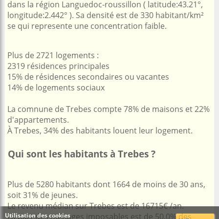
dans la région Languedoc-roussillon ( latitude:43.21°,
longitude:2.442° ). Sa densité est de 330 habitant/km²
se qui represente une concentration faible.
Plus de 2721 logements :
2319 résidences principales
15% de résidences secondaires ou vacantes
14% de logements sociaux
La comnune de Trebes compte 78% de maisons et 22%
d'appartements.
À Trebes, 34% des habitants louent leur logement.
Qui sont les habitants à Trebes ?
Plus de 5280 habitants dont 1664 de moins de 30 ans,
soit 31% de jeunes.
Le revenu médian sur Trebes est de 16715€ /an.
Utilisation des cookies
La part des ménages imposables est de 50.0% des