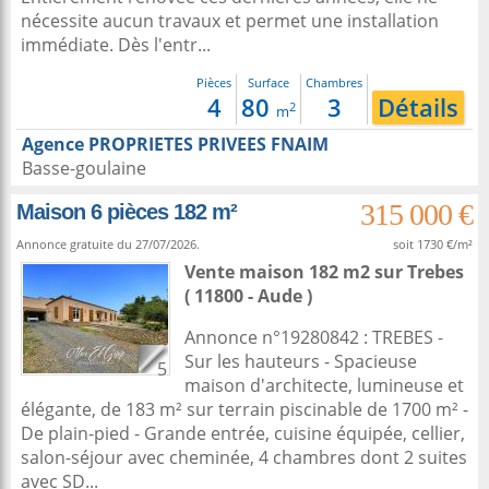
nécessite aucun travaux et permet une installation
immédiate. Dès l'entr...
Pièces
Surface
Chambres
4
80
3
Détails
2
m
Agence PROPRIETES PRIVEES FNAIM
Basse-goulaine
315 000 €
Maison 6 pièces 182 m²
Annonce gratuite du 27/07/2026.
soit 1730 €/m²
Vente maison 182 m2
sur
Trebes
( 11800 - Aude )
Annonce n°19280842 : TREBES -
Sur les hauteurs - Spacieuse
5
maison d'architecte, lumineuse et
élégante, de 183 m² sur terrain piscinable de 1700 m² -
De plain-pied - Grande entrée, cuisine équipée, cellier,
salon-séjour avec cheminée, 4 chambres dont 2 suites
avec SD...