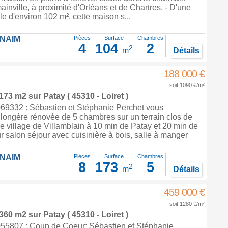
ainville, à proximité d'Orléans et de Chartres. - D'une
le d'environ 102 m², cette maison s...
FNAIM
Pièces
Surface
Chambres
4
104
2
2
m
Détails
188 000 €
soit 1090 €/m²
 173 m2
sur
Patay
( 45310 - Loiret )
9332 : Sébastien et Stéphanie Perchet vous
longère rénovée de 5 chambres sur un terrain clos de
 village de Villamblain à 10 min de Patay et 20 min de
ur salon séjour avec cuisinière à bois, salle à manger
FNAIM
Pièces
Surface
Chambres
8
173
5
2
m
Détails
459 000 €
soit 1280 €/m²
 360 m2
sur
Patay
( 45310 - Loiret )
5807 : Coup de Coeur: Sébastien et Stéphanie