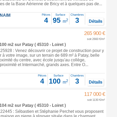
es de la Base Aérienne de Bricy et à quelques pas de...
FNAIM
Pièces
Surface
Chambres
4
95
3
2
m
Détails
265 900 €
soit 2660 €/m²
 100 m2
sur
Patay
( 45310 - Loiret )
5928 : Venez découvrir ce projet de construction pour y
r à votre image, sur un terrain de 689 m² à Patay, belle
roximité du centre, avec école jusqu'au collège,
oximité et Intermarché, grands axes. Entre O...
Pièces
Surface
Chambres
4
100
3
2
m
Détails
117 000 €
soit 1130 €/m²
 104 m2
sur
Patay
( 45310 - Loiret )
2445 : Sébastien et Stéphanie Perchet vous proposent
e maison en pierre à rénover située dans le charmant