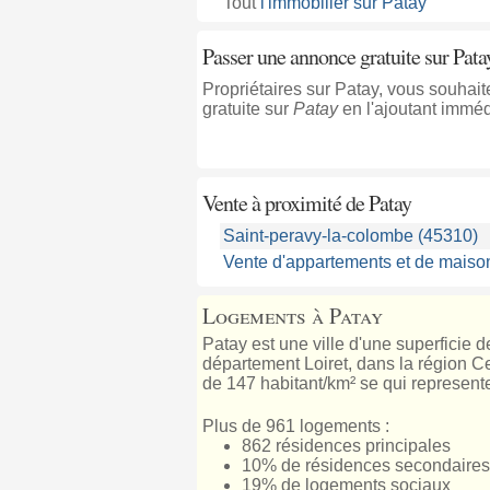
Tout
l'immobilier sur Patay
Passer une annonce gratuite sur Pata
Propriétaires sur Patay, vous souhai
gratuite sur
Patay
en l'ajoutant immé
Vente à proximité
de Patay
Saint-peravy-la-colombe (45310)
Vente d'appartements et de maison
Logements à Patay
Patay est une ville d'une superficie 
département Loiret, dans la région Cen
de 147 habitant/km² se qui represente
Plus de 961 logements :
862 résidences principales
10% de résidences secondaires
19% de logements sociaux