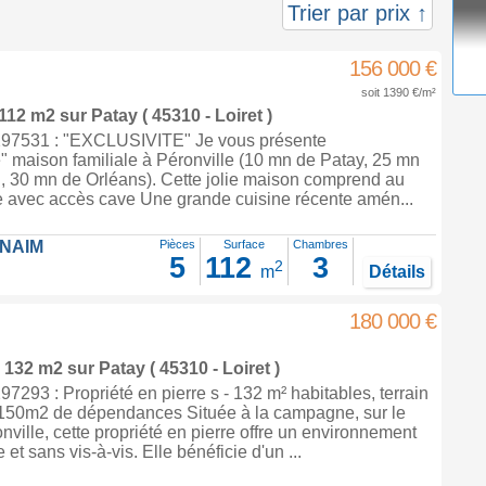
Trier par prix ↑
156 000 €
soit 1390 €/m²
 112 m2
sur
Patay
( 45310 - Loiret )
97531 : "EXCLUSIVITE" Je vous présente
 maison familiale à Péronville (10 mn de Patay, 25 mn
 30 mn de Orléans). Cette jolie maison comprend au
ée avec accès cave Une grande cuisine récente amén...
FNAIM
Pièces
Surface
Chambres
5
112
3
2
m
Détails
180 000 €
e 132 m2
sur
Patay
( 45310 - Loiret )
293 : Propriété en pierre s - 132 m² habitables, terrain
 150m2 de dépendances Située à la campagne, sur le
nville, cette propriété en pierre offre un environnement
et sans vis-à-vis. Elle bénéficie d'un ...