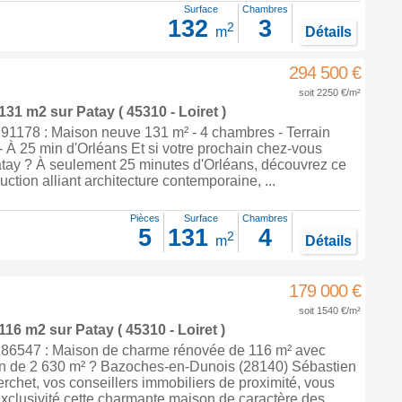
Surface
Chambres
132
3
2
m
Détails
294 500 €
soit 2250 €/m²
 131 m2
sur
Patay
( 45310 - Loiret )
1178 : Maison neuve 131 m² - 4 chambres - Terrain
- À 25 min d'Orléans Et si votre prochain chez-vous
atay ? À seulement 25 minutes d'Orléans, découvrez ce
uction alliant architecture contemporaine, ...
Pièces
Surface
Chambres
5
131
4
2
m
Détails
179 000 €
soit 1540 €/m²
 116 m2
sur
Patay
( 45310 - Loiret )
86547 : Maison de charme rénovée de 116 m² avec
ain de 2 630 m² ? Bazoches-en-Dunois (28140) Sébastien
rchet, vos conseillers immobiliers de proximité, vous
xclusivité cette charmante maison de caractère des