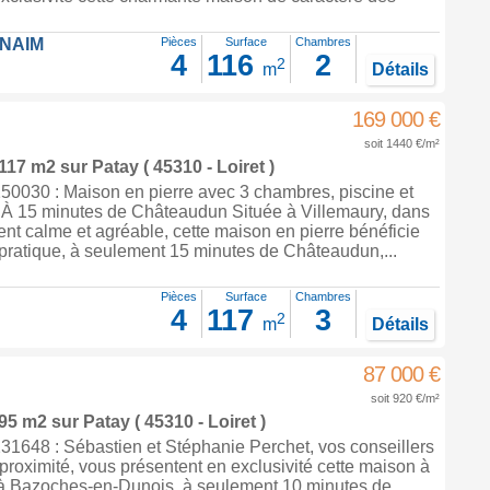
FNAIM
Pièces
Surface
Chambres
4
116
2
2
m
Détails
169 000 €
soit 1440 €/m²
 117 m2
sur
Patay
( 45310 - Loiret )
0030 : Maison en pierre avec 3 chambres, piscine et
À 15 minutes de Châteaudun Située à Villemaury, dans
t calme et agréable, cette maison en pierre bénéficie
 pratique, à seulement 15 minutes de Châteaudun,...
Pièces
Surface
Chambres
4
117
3
2
m
Détails
87 000 €
soit 920 €/m²
 95 m2
sur
Patay
( 45310 - Loiret )
1648 : Sébastien et Stéphanie Perchet, vos conseillers
proximité, vous présentent en exclusivité cette maison à
 à Bazoches-en-Dunois, à seulement 10 minutes de