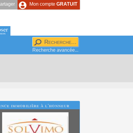
artager
Mon compte
GRATUIT
ser
onces
Recherche avancée...
nce immobilière à l'honneur