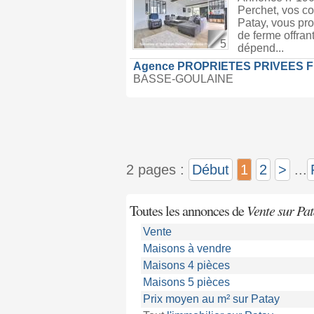
Perchet, vos co
Patay, vous pro
de ferme offran
5
dépend...
Agence PROPRIETES PRIVEES 
BASSE-GOULAINE
2 pages :
Début
1
2
>
...
Toutes les annonces de
Vente sur Pa
Vente
Maisons à vendre
Maisons 4 pièces
Maisons 5 pièces
Prix moyen au m² sur Patay