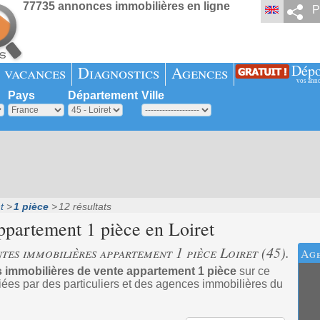
77735 annonces immobilières en ligne
P
Dépo
 vacances
Diagnostics
Agences
vos ann
Pays
Département
Ville
t
1 pièce
12 résultats
appartement 1 pièce en
Loiret
tes immobilières appartement 1 pièce Loiret (45).
Age
 immobilières de vente appartement 1 pièce
sur ce
ées par des particuliers et des agences immobilières du