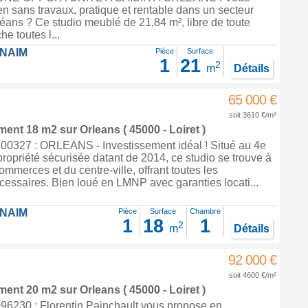
n sans travaux, pratique et rentable dans un secteur
éans ? Ce studio meublé de 21,84 m², libre de toute
e toutes l...
FNAIM
Pièce
Surface
1
21
2
m
Détails
65 000 €
soit 3610 €/m²
ement 18 m2
sur
Orleans
( 45000 - Loiret )
0327 : ORLEANS - Investissement idéal ! Situé au 4e
ropriété sécurisée datant de 2014, ce studio se trouve à
ommerces et du centre-ville, offrant toutes les
essaires. Bien loué en LMNP avec garanties locati...
FNAIM
Pièce
Surface
Chambre
1
18
1
2
m
Détails
92 000 €
soit 4600 €/m²
ement 20 m2
sur
Orleans
( 45000 - Loiret )
6230 : Florentin Painchault vous propose en