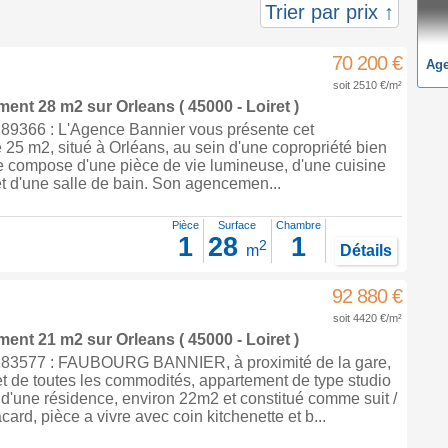
Trier par prix ↑
70 200 €
Ag
soit 2510 €/m²
ement 28 m2
sur
Orleans
( 45000 - Loiret )
9366 : L'Agence Bannier vous présente cet
25 m2, situé à Orléans, au sein d'une copropriété bien
se compose d'une pièce de vie lumineuse, d'une cuisine
t d'une salle de bain. Son agencemen...
Pièce
Surface
Chambre
1
28
1
2
m
Détails
92 880 €
soit 4420 €/m²
ement 21 m2
sur
Orleans
( 45000 - Loiret )
83577 : FAUBOURG BANNIER, à proximité de la gare,
 et de toutes les commodités, appartement de type studio
d'une résidence, environ 22m2 et constitué comme suit /
ard, pièce a vivre avec coin kitchenette et b...