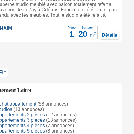
superbe studio meublé avec balcon totalement refait à
 avenue Jean Zay à Orléans. Exposition côté jardin, pas
ndu avec les meubles. Tout le studio a été refait à
FNAIM
Pièce
Surface
1
20
2
m
Détails
Fin
tement Loiret
chat appartement
(58 annonces)
tudios
(13 annonces)
ppartements 2 pièces
(12 annonces)
ppartements 3 pièces
(18 annonces)
ppartements 4 pièces
(7 annonces)
ppartements 5 pièces
(8 annonces)