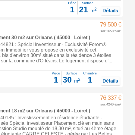
Pièce
Surface
1
21
2
m
Détails
79 500 €
soit 2650 €/m²
ement 30 m2
sur
Orleans
( 45000 - Loiret )
4821 : Spécial Investisseur - Exclusivité Forom®
m Immobilier vous propose en exclusivité cet
bis d'environ 30m² situé dans la résidence 3 étoiles
 sur la commune d'Orléans. Le logement dispose d'...
Pièce
Surface
Chambre
1
30
1
2
m
Détails
76 337 €
soit 4240 €/m²
ement 18 m2
sur
Orleans
( 45000 - Loiret )
0185 : Investissement en résidence étudiante -
sés Spécial investisseur Placement clé en main sans
estion Studio meublé de 18,30 m², situé au 4ème étage
e étudiante CARRE CELESTE - gérée par Les Belles