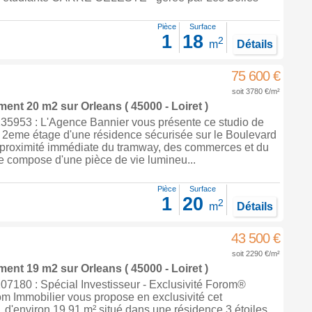
Pièce
Surface
1
18
2
m
Détails
75 600 €
soit 3780 €/m²
ement 20 m2
sur
Orleans
( 45000 - Loiret )
5953 : L'Agence Bannier vous présente ce studio de
u 2eme étage d'une résidence sécurisée sur le Boulevard
 proximité immédiate du tramway, des commerces et du
 se compose d'une pièce de vie lumineu...
Pièce
Surface
1
20
2
m
Détails
43 500 €
soit 2290 €/m²
ement 19 m2
sur
Orleans
( 45000 - Loiret )
7180 : Spécial Investisseur - Exclusivité Forom®
m Immobilier vous propose en exclusivité cet
d'environ 19,91 m² situé dans une résidence 3 étoiles