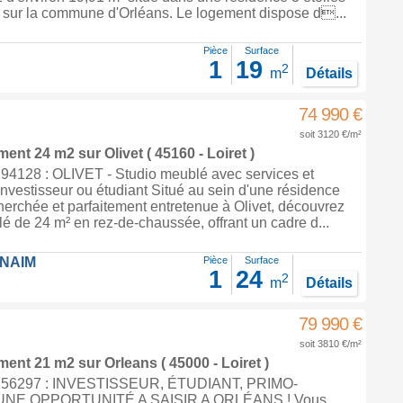
o sur la commune d'Orléans. Le logement dispose d...
Pièce
Surface
1
19
2
m
Détails
74 990 €
soit 3120 €/m²
ement 24 m2
sur
Olivet
( 45160 - Loiret )
4128 : OLIVET - Studio meublé avec services et
 investisseur ou étudiant Situé au sein d'une résidence
erchée et parfaitement entretenue à Olivet, découvrez
é de 24 m² en rez-de-chaussée, offrant un cadre d...
FNAIM
Pièce
Surface
1
24
2
m
Détails
79 990 €
soit 3810 €/m²
ement 21 m2
sur
Orleans
( 45000 - Loiret )
156297 : INVESTISSEUR, ÉTUDIANT, PRIMO-
NE OPPORTUNITÉ A SAISIR A ORLÉANS ! Vous