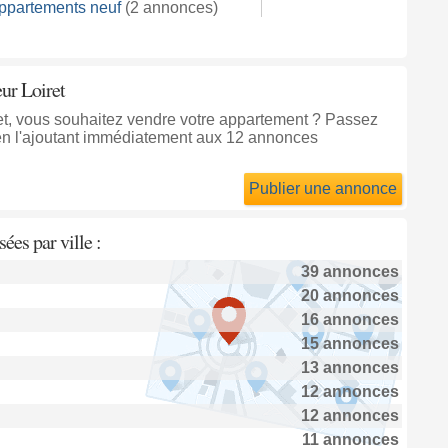
ppartements neuf
(2 annonces)
eur Loiret
ret, vous souhaitez vendre votre appartement ? Passez
en l'ajoutant immédiatement aux 12 annonces
Publier une annonce
ées par ville :
39 annonces
20 annonces
16 annonces
15 annonces
13 annonces
12 annonces
12 annonces
11 annonces