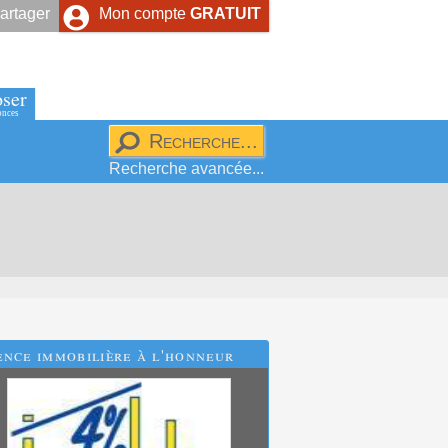
artager
Mon compte
GRATUIT
ser
onces
Recherche avancée...
nce immobilière à l'honneur