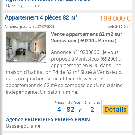
Basse-goulaine
199 000 €
Appartement 4 pièces 82 m²
Annonce gratuite du 27/07/2026.
soit 2430 €/m²
Vente appartement 82 m2
sur
Venissieux
( 69200 - Rhone )
Annonce n°19280896 : Je vous
propose à Vénissieux (69200) un
5
appartement en RDC dans une
maison d'habitation T4 de 82 m² Situé à Vénissieux,
dans un quartier calme et bien desservi, cet
appartement de 82 m² se compose de : Une cuisine
indépendante, Un salon lumine...
Pièces
Surface
Chambres
4
82
2
Détails
2
m
Agence PROPRIETES PRIVEES FNAIM
Basse-goulaine