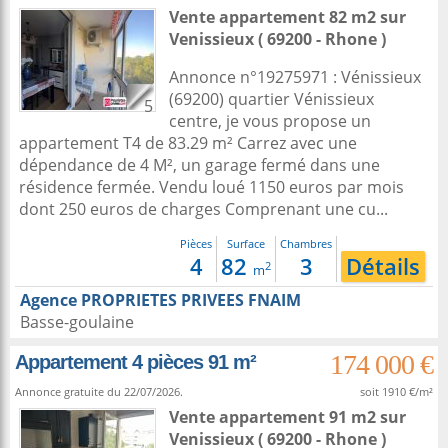
Vente appartement 82 m2
sur
Venissieux
( 69200 - Rhone )
Annonce n°19275971 : Vénissieux
(69200) quartier Vénissieux
5
centre, je vous propose un
appartement T4 de 83.29 m² Carrez avec une
dépendance de 4 M², un garage fermé dans une
résidence fermée. Vendu loué 1150 euros par mois
dont 250 euros de charges Comprenant une cu...
Pièces
Surface
Chambres
4
82
3
Détails
2
m
Agence PROPRIETES PRIVEES FNAIM
Basse-goulaine
174 000 €
Appartement 4 pièces 91 m²
Annonce gratuite du 22/07/2026.
soit 1910 €/m²
Vente appartement 91 m2
sur
Venissieux
( 69200 - Rhone )