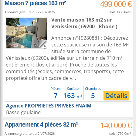
499 000 €
Maison 7 pièces 163 m²
Annonce gratuite du 27/07/2026.
soit 3060 €/m²
Vente maison 163 m2
sur
Venissieux
( 69200 - Rhone )
Annonce n°19280881 : Découvrez
cette spacieuse maison de 163 M²
5
située sur la commune de
Vénissieux (69200), édifiée sur un terrain de 710 m²
entièrement clos et arboré. Proche de toutes les
commodités (écoles, commerces, transports), cette
propriété offre un cadre de v...
Pièces
Surface
Chambres
7
163
5
Détails
2
m
Agence PROPRIETES PRIVEES FNAIM
Basse-goulaine
140 000 €
Appartement 4 pièces 82 m²
Annonce gratuite du 24/07/2026.
soit 1710 €/m²