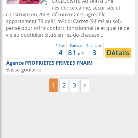
EXCLUSIVITE Au sein d'une
5
résidence calme, sécurisée et
construite en 2008, découvrez cet agréable
appartement T4 de81 m² Loi Carrez (94 m² au sol),
pensé pour offrir confort, fonctionnalité et qualité de
vie au quotidien Situé en rez-de-chaussé...
Pièces
Surface
Chambres
4
81
3
Détails
2
m
Agence PROPRIETES PRIVEES FNAIM
Basse-goulaine
1
2
3
>