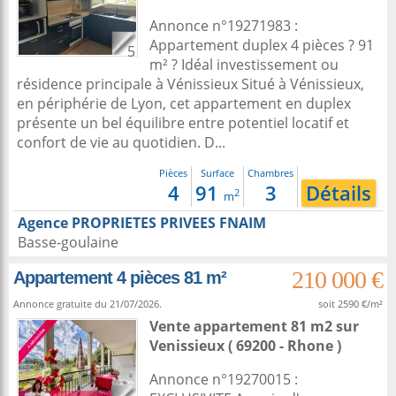
Annonce n°19271983 :
Appartement duplex 4 pièces ? 91
5
m² ? Idéal investissement ou
résidence principale à Vénissieux Situé à Vénissieux,
en périphérie de Lyon, cet appartement en duplex
présente un bel équilibre entre potentiel locatif et
confort de vie au quotidien. D...
Pièces
Surface
Chambres
4
91
3
Détails
2
m
Agence PROPRIETES PRIVEES FNAIM
Basse-goulaine
210 000 €
Appartement 4 pièces 81 m²
Annonce gratuite du 21/07/2026.
soit 2590 €/m²
Vente appartement 81 m2
sur
Venissieux
( 69200 - Rhone )
Annonce n°19270015 :