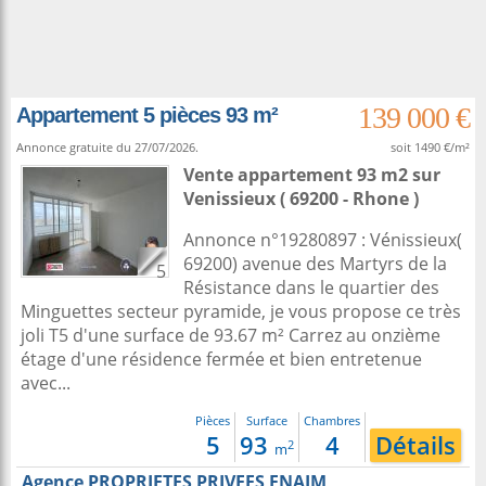
139 000 €
Appartement 5 pièces 93 m²
Annonce gratuite du 27/07/2026.
soit 1490 €/m²
Vente appartement 93 m2
sur
Venissieux
( 69200 - Rhone )
Annonce n°19280897 : Vénissieux(
69200) avenue des Martyrs de la
5
Résistance dans le quartier des
Minguettes secteur pyramide, je vous propose ce très
joli T5 d'une surface de 93.67 m² Carrez au onzième
étage d'une résidence fermée et bien entretenue
avec...
Pièces
Surface
Chambres
5
93
4
Détails
2
m
Agence PROPRIETES PRIVEES FNAIM