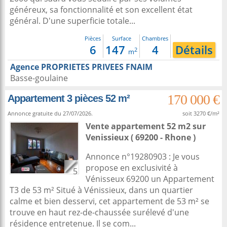
généreux, sa fonctionnalité et son excellent état
général. D'une superficie totale...
Pièces
Surface
Chambres
6
147
4
Détails
2
m
Agence PROPRIETES PRIVEES FNAIM
Basse-goulaine
170 000 €
Appartement 3 pièces 52 m²
Annonce gratuite du 27/07/2026.
soit 3270 €/m²
Vente appartement 52 m2
sur
Venissieux
( 69200 - Rhone )
Annonce n°19280903 : Je vous
propose en exclusivité à
5
Vénisseux 69200 un Appartement
T3 de 53 m² Situé à Vénissieux, dans un quartier
calme et bien desservi, cet appartement de 53 m² se
trouve en haut rez-de-chaussée surélevé d'une
résidence entretenue. Il se com...