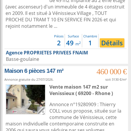
de 49 m2 implanté au 2 ème étage
(avec ascenseur) d'un immeuble de 4 étages construit
en 2009. Il est situé à Vénissieux Village , TOUT
PROCHE DU TRAM T 10 EN SERVICE FIN 2026 et qui
rejoint notamment le ...
Pièces
Surface
Chambre
2
49
1
Détails
2
m
Agence PROPRIETES PRIVEES FNAIM
Basse-goulaine
460 000 €
Maison 6 pièces 147 m²
Annonce gratuite du 27/07/2026.
soit 3130 €/m²
Vente maison 147 m2
sur
Venissieux
( 69200 - Rhone )
Annonce n°19280909 : Thierry
COLL vous propose, située sur la
5
commune de Vénissieux, cette
maison individuelle contemporaine construite en
2006 qui saura vous séduire par ses volumes