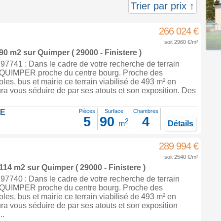
Trier par prix ↑
266 024 €
soit 2960 €/m²
 90 m2
sur
Quimper
( 29000 - Finistere )
7741 : Dans le cadre de votre recherche de terrain
à QUIMPER proche du centre bourg. Proche des
es, bus et mairie ce terrain viabilisé de 493 m² en
ra vous séduire de par ses atouts et son exposition. Des
LE
Pièces
Surface
Chambres
5
90
4
2
m
Détails
289 994 €
soit 2540 €/m²
 114 m2
sur
Quimper
( 29000 - Finistere )
7740 : Dans le cadre de votre recherche de terrain
à QUIMPER proche du centre bourg. Proche des
es, bus et mairie ce terrain viabilisé de 493 m² en
ra vous séduire de par ses atouts et son exposition
..