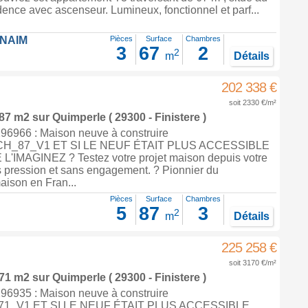
dence avec ascenseur. Lumineux, fonctionnel et parf...
FNAIM
Pièces
Surface
Chambres
3
67
2
2
m
Détails
202 338 €
soit 2330 €/m²
 87 m2
sur
Quimperle
( 29300 - Finistere )
6966 : Maison neuve à construire
H_87_V1 ET SI LE NEUF ÉTAIT PLUS ACCESSIBLE
IMAGINEZ ? Testez votre projet maison depuis votre
 pression et sans engagement. ? Pionnier du
aison en Fran...
Pièces
Surface
Chambres
5
87
3
2
m
Détails
225 258 €
soit 3170 €/m²
 71 m2
sur
Quimperle
( 29300 - Finistere )
6935 : Maison neuve à construire
1_V1 ET SI LE NEUF ÉTAIT PLUS ACCESSIBLE