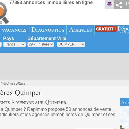
77893 annonces immobilières en ligne
P
Dépo
 vacances
Diagnostics
Agences
vos ann
Pays
Département
Ville
50 résultats
ières
Quimper
ents à vendre sur Quimper.
An
t à Quimper ? Repimmo propose 50 annonces de vente .
rticuliers et les agences immobilières de Quimper et ses