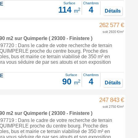
LE
Surface
Chambres
114
4
2
m
Détails
262 577 €
soit 2920 €/m²
 90 m2
sur
Quimperle
( 29300 - Finistere )
7720 : Dans le cadre de votre recherche de terrain
à QUIMPERLE proche du centre bourg. Proche des
es, bus et mairie ce terrain viabilisé de 350 m² en
ra vous séduire de par ses atouts et son exposition
LE
Surface
Chambres
90
4
2
m
Détails
247 843 €
soit 2750 €/m²
 90 m2
sur
Quimperle
( 29300 - Finistere )
7719 : Dans le cadre de votre recherche de terrain
à QUIMPERLE proche du centre bourg. Proche des
es, bus et mairie ce terrain viabilisé de 350 m² en
ra vous séduire de par ses atouts et son exposition