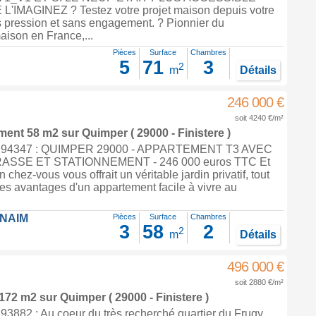
IMAGINEZ ? Testez votre projet maison depuis votre
 pression et sans engagement. ? Pionnier du
aison en France,...
Pièces
Surface
Chambres
5
71
3
2
m
Détails
246 000 €
soit 4240 €/m²
ement 58 m2
sur
Quimper
( 29000 - Finistere )
294347 : QUIMPER 29000 - APPARTEMENT T3 AVEC
ASSE ET STATIONNEMENT - 246 000 euros TTC Et
n chez-vous vous offrait un véritable jardin privatif, tout
es avantages d'un appartement facile à vivre au
FNAIM
Pièces
Surface
Chambres
3
58
2
2
m
Détails
496 000 €
soit 2880 €/m²
 172 m2
sur
Quimper
( 29000 - Finistere )
3882 : Au coeur du très recherché quartier du Frugy,