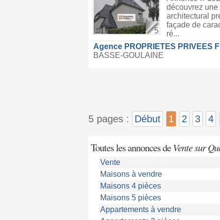
découvrez une 
architectural p
façade de carac
5
ré...
Agence PROPRIETES PRIVEES 
BASSE-GOULAINE
5 pages :
Début
1
2
3
4
Toutes les annonces de
Vente sur Qu
Vente
Maisons à vendre
Maisons 4 pièces
Maisons 5 pièces
Appartements à vendre