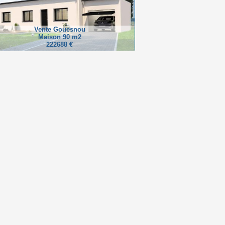
Vente Gouesnou
Maison 90 m2
222688 €