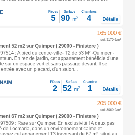
LE
Pièces
Surface
Chambres
5
90
4
2
m
Détails
165 000 €
soit 3170 €/m²
ement 52 m2
sur
Quimper
( 29000 - Finistere )
514 : A pied du centre-ville- T2 de 53 M² -Quimper -
nteun. En rez de jardin, cet appartement bénéficie d'une
rte sur un espace vert et sans passage devant. Il se
ntrée avec un placard, d'un salon...
FNAIM
Pièces
Surface
Chambre
2
52
1
2
m
Détails
205 000 €
soit 3060 €/m²
ement 67 m2
sur
Quimper
( 29000 - Finistere )
7509 : Rare sur Quimper. En exclusivité ! A deux pas
isé de Locmaria, dans un environnement calme et
uvrez cet appartement T3 traversant de 67 m², situé au