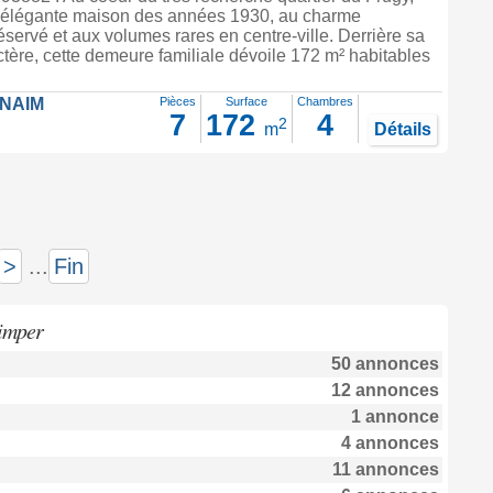
élégante maison des années 1930, au charme
réservé et aux volumes rares en centre-ville. Derrière sa
tère, cette demeure familiale dévoile 172 m² habitables
FNAIM
Pièces
Surface
Chambres
7
172
4
2
m
Détails
>
...
Fin
imper
50 annonces
12 annonces
1 annonce
4 annonces
11 annonces